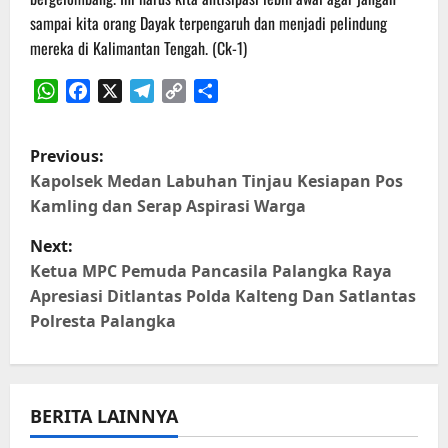
sampai kita orang Dayak terpengaruh dan menjadi pelindung
mereka di Kalimantan Tengah. (Ck-1)
WhatsApp
Facebook
X
Telegram
Copy
Share
Link
P
Previous:
o
Kapolsek Medan Labuhan Tinjau Kesiapan Pos
Kamling dan Serap Aspirasi Warga
s
Next:
t
Ketua MPC Pemuda Pancasila Palangka Raya
Apresiasi Ditlantas Polda Kalteng Dan Satlantas
n
Polresta Palangka
a
v
BERITA LAINNYA
i