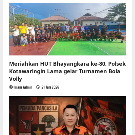
g
a
t
i
o
Meriahkan HUT Bhayangkara ke-80, Polsek
Kotawaringin Lama gelar Turnamen Bola
n
Volly
Imam Admin
21 Juni 2026