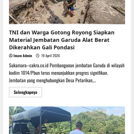
TNI dan Warga Gotong Royong Siapkan
Material Jembatan Garuda Alat Berat
Dikerahkan Gali Pondasi
Imam Admin
19 April 2026
Sukamara–cakra.co.id Pembangunan jembatan Garuda di wilayah
kodim 1014/Pbun terus menunjukkan progres signifikan.
Jembatan yang menghubungkan Desa Petarikan,...
Read
Selengkapnya
more
about
TNI
dan
Warga
Gotong
Royong
Siapkan
Material
Jembatan