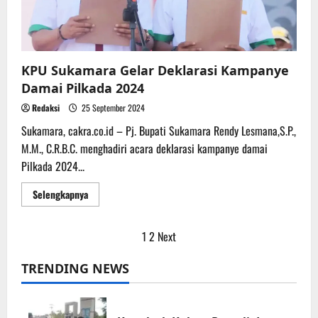
KPU Sukamara Gelar Deklarasi Kampanye
Damai Pilkada 2024
Redaksi
25 September 2024
Sukamara, cakra.co.id – Pj. Bupati Sukamara Rendy Lesmana,S.P.,
M.M., C.R.B.C. menghadiri acara deklarasi kampanye damai
Pilkada 2024...
Read
Selengkapnya
more
about
KPU
Sukamara
Paginasi
1
2
Next
Gelar
Deklarasi
Kampanye
pos
TRENDING NEWS
Damai
Pilkada
2024