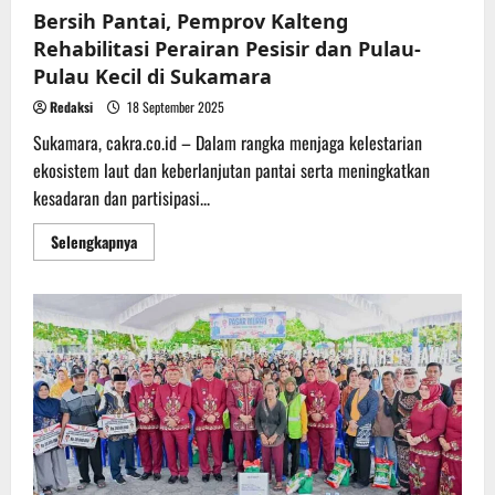
Bersih Pantai, Pemprov Kalteng
Rehabilitasi Perairan Pesisir dan Pulau-
Pulau Kecil di Sukamara
Redaksi
18 September 2025
Sukamara, cakra.co.id – Dalam rangka menjaga kelestarian
ekosistem laut dan keberlanjutan pantai serta meningkatkan
kesadaran dan partisipasi...
Read
Selengkapnya
more
about
Bersih
Pantai,
Pemprov
Kalteng
Rehabilitasi
Perairan
Pesisir
dan
Pulau-
Pulau
Kecil
di
Sukamara