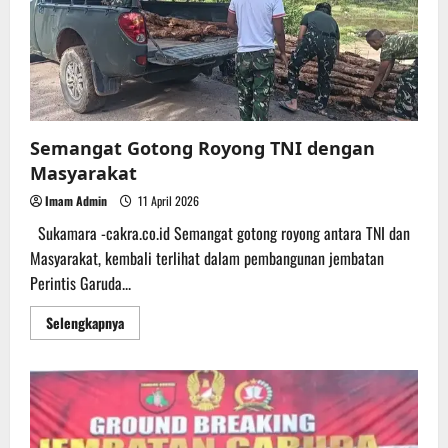
Garuda
Alat
Berat
Dikerahkan
Gali
Pondasi
Semangat Gotong Royong TNI dengan
Masyarakat
Imam Admin
11 April 2026
Sukamara -cakra.co.id Semangat gotong royong antara TNI dan
Masyarakat, kembali terlihat dalam pembangunan jembatan
Perintis Garuda...
Read
Selengkapnya
more
about
Semangat
Gotong
Royong
TNI
dengan
Masyarakat