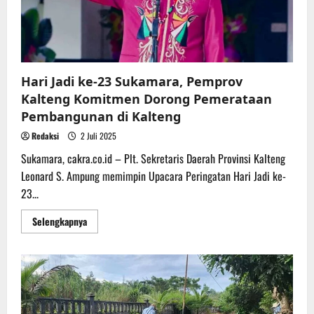
Paket
Sembako
Kepada
Masyarakat
Hari Jadi ke-23 Sukamara, Pemprov
Kalteng Komitmen Dorong Pemerataan
Pembangunan di Kalteng
Redaksi
2 Juli 2025
Sukamara, cakra.co.id – Plt. Sekretaris Daerah Provinsi Kalteng
Leonard S. Ampung memimpin Upacara Peringatan Hari Jadi ke-
23...
Read
Selengkapnya
more
about
Hari
Jadi
ke-
23
Sukamara,
Pemprov
Kalteng