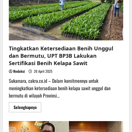
Komitmen
Dorong
Pemerataan
Pembangunan
di
Kalteng
Tingkatkan Ketersediaan Benih Unggul
dan Bermutu, UPT BP3B Lakukan
Sertifikasi Benih Kelapa Sawit
Redaksi
26 April 2025
Sukamara, cakra.co.id – Dalam komitmennya untuk
meningkatkan ketersediaan benih kelapa sawit unggul dan
bermutu di wilayah Provinsi...
Read
Selengkapnya
more
about
Tingkatkan
Ketersediaan
Benih
Unggul