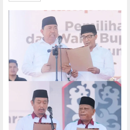
more
about
Gubernur
Agustiar
Sabran
Panen
Parsial
Udang
Vaname
di
Desa
Sei
Raja
Sukamara