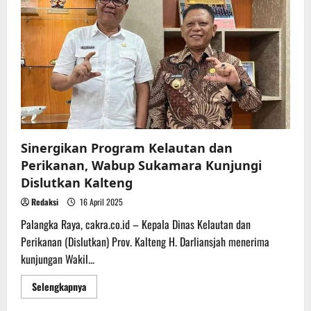
dan
Bermutu,
UPT
BP3B
Lakukan
Sertifikasi
Benih
Kelapa
Sawit
Sinergikan Program Kelautan dan
Perikanan, Wabup Sukamara Kunjungi
Dislutkan Kalteng
Redaksi
16 April 2025
Palangka Raya, cakra.co.id – Kepala Dinas Kelautan dan
Perikanan (Dislutkan) Prov. Kalteng H. Darliansjah menerima
kunjungan Wakil...
Read
Selengkapnya
more
about