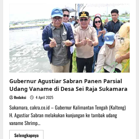
Sinergikan
Program
Kelautan
dan
Perikanan,
Wabup
Sukamara
Kunjungi
Dislutkan
Kalteng
Gubernur Agustiar Sabran Panen Parsial
Udang Vaname di Desa Sei Raja Sukamara
Redaksi
4 April 2025
Sukamara, cakra.co.id – Gubernur Kalimantan Tengah (Kalteng)
H. Agustiar Sabran melakukan kunjungan ke tambak udang
vaname Shrimp...
Read
Selengkapnya