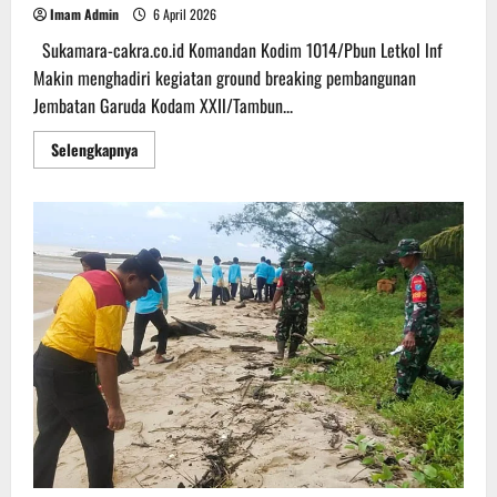
Imam Admin
6 April 2026
Sukamara-cakra.co.id Komandan Kodim 1014/Pbun Letkol lnf
Makin menghadiri kegiatan ground breaking pembangunan
Jembatan Garuda Kodam XXIl/Tambun...
Read
Selengkapnya
more
about
Komandan
Kodim
1014/
PBun
Hadiri
Kegiatan
Ground
Breaking