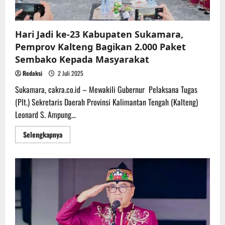
Hari Jadi ke-23 Kabupaten Sukamara,
Pemprov Kalteng Bagikan 2.000 Paket
Sembako Kepada Masyarakat
Redaksi
2 Juli 2025
Sukamara, cakra.co.id – Mewakili Gubernur Pelaksana Tugas
(Plt.) Sekretaris Daerah Provinsi Kalimantan Tengah (Kalteng)
Leonard S. Ampung...
Read
Selengkapnya
more
about
Hari
Jadi
ke-
23
Kabupaten
Sukamara,
Pemprov
Kalteng
Bagikan
2.000