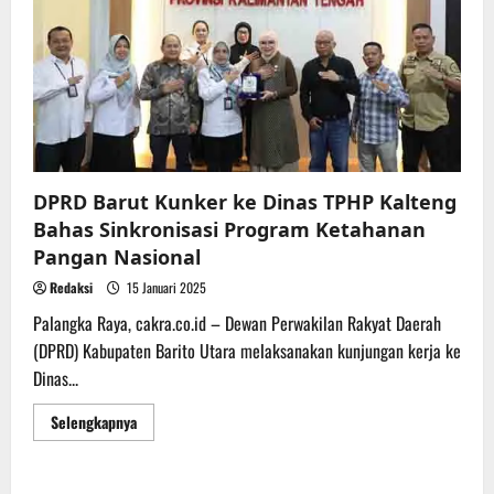
Peningkatan
Potensi
Komoditas
Kakao
di
DAS
Barito
DPRD Barut Kunker ke Dinas TPHP Kalteng
Bahas Sinkronisasi Program Ketahanan
Pangan Nasional
Redaksi
15 Januari 2025
Palangka Raya, cakra.co.id – Dewan Perwakilan Rakyat Daerah
(DPRD) Kabupaten Barito Utara melaksanakan kunjungan kerja ke
Dinas...
Read
Selengkapnya
more
about
DPRD
Barut