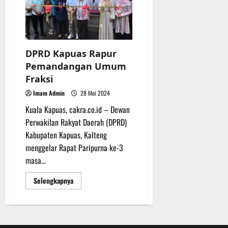
dari
t
s
b
Pemkab
u
B
a
r
e
h
e
r
O
l
DPRD Kapuas Rapur
5
f
a
Agustus
Pemandangan Umum
f
n
2026
Fraksi
r
j
Imam Admin
28 Mei 2024
o
u
a
t
Kuala Kapuas, cakra.co.id – Dewan
d
Perwakilan Rakyat Daerah (DPRD)
S
3
Kabupaten Kapuas, Kalteng
e
Agustus
menggelar Rapat Paripurna ke-3
r
2026
masa...
i
3
Read
Selengkapnya
P
more
about
a
DPRD
s
Kapuas
Rapur
u
Pemandangan