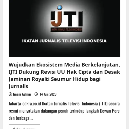
Polsek
Batulayar
Gotong
Royong
Bersama
Yayasan
Ijtihadul
Ummah
di
Lingkungan
TK
Tunas
Bangsa
Senggigi
Wujudkan Ekosistem Media Berkelanjutan,
IJTI Dukung Revisi UU Hak Cipta dan Desak
Jaminan Royalti Seumur Hidup bagi
Jurnalis
Imam Admin
14 Juni 2026
Jakarta-cakra.co.id Ikatan Jurnalis Televisi Indonesia (IJTI) secara
resmi menyatakan dukungan penuh terhadap langkah Dewan Pers
dan berbagai...
Read