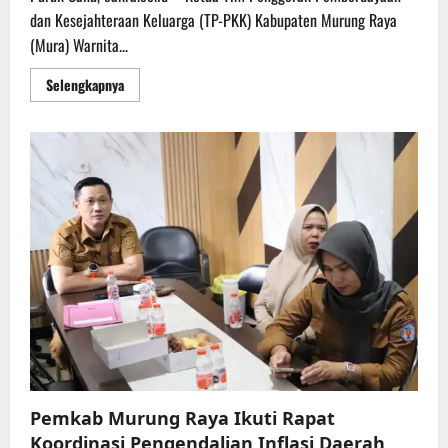
dan Kesejahteraan Keluarga (TP-PKK) Kabupaten Murung Raya
(Mura) Warnita...
Read
Selengkapnya
more
about
Ketua
TP-
PKK
Mura
Ikuti
Edukasi
Keuangan
Bagi
Perempuan
dalam
Rangka
Bulan
Literasi
Keuangan
2026
Pemkab Murung Raya Ikuti Rapat
Koordinasi Pengendalian Inflasi Daerah