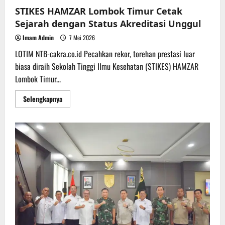
keamanan
STIKES HAMZAR Lombok Timur Cetak
dan
ketertiban
Sejarah dengan Status Akreditasi Unggul
masyarakat,
Kapolsek
Imam Admin
7 Mei 2026
Medan
Labuhan,
LOTIM NTB-cakra.co.id Pecahkan rekor, torehan prestasi luar
AKP
D
biasa diraih Sekolah Tinggi Ilmu Kesehatan (STIKES) HAMZAR
Raja
Putra
Lombok Timur...
Napitupulu,
S.I.K,
M.M,
Read
Selengkapnya
bersama
more
Wakapolsek
about
dan
STIKES
Kanit
HAMZAR
Binmas
Lombok
didampingi
Timur
para
Cetak
Bhabinkamtibmas
Sejarah
melaksanakan
dengan
pengecekan
Status
serta
Akreditasi
meninjau
Unggul
langsung
kesiapan
Pos
Keamanan
Lingkungan
(Pos