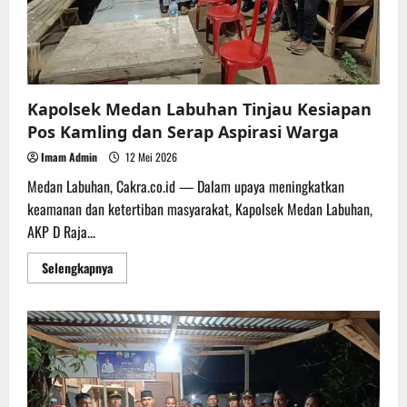
Kapolsek Medan Labuhan Tinjau Kesiapan
Pos Kamling dan Serap Aspirasi Warga
Imam Admin
12 Mei 2026
Medan Labuhan, Cakra.co.id — Dalam upaya meningkatkan
keamanan dan ketertiban masyarakat, Kapolsek Medan Labuhan,
AKP D Raja...
Read
Selengkapnya
more
about
Kapolsek
Medan
Labuhan
Tinjau
Kesiapan
Pos
Kamling
dan
Serap