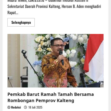
Sekretariat Daerah Provinsi Kalteng, Herson B. Aden menghadiri
Rapat...
Read
Selengkapnya
more
about
Mewakili
Gubernur,
Asisten
II
Sekda
Kalteng
Ikuti
Rakor
Bersama
Wamendagri
Bahas
Kesiapan
PSU
Pilkada
Barito
Utara
Pemkab Barut Ramah Tamah Bersama
Rombongan Pemprov Kalteng
Redaksi
18 Juli 2025