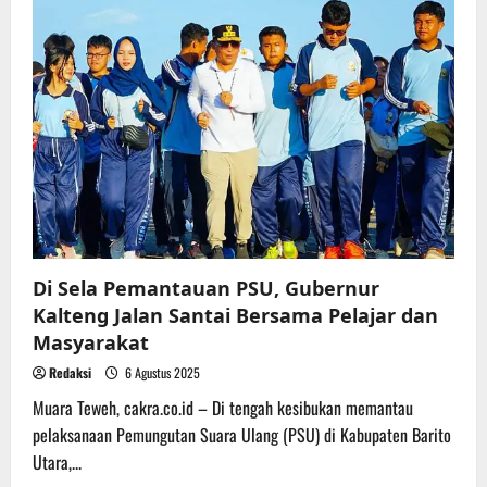
Barut
Ramah
Tamah
Bersama
Gubernur
Sebelum
Tinjau
Kesiapan
TPS
Di Sela Pemantauan PSU, Gubernur
Kalteng Jalan Santai Bersama Pelajar dan
Masyarakat
Redaksi
6 Agustus 2025
Muara Teweh, cakra.co.id – Di tengah kesibukan memantau
pelaksanaan Pemungutan Suara Ulang (PSU) di Kabupaten Barito
Utara,...