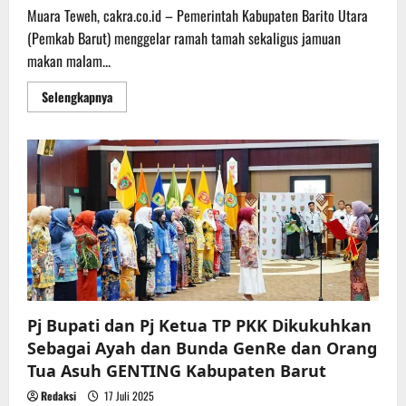
Muara Teweh, cakra.co.id – Pemerintah Kabupaten Barito Utara
(Pemkab Barut) menggelar ramah tamah sekaligus jamuan
makan malam...
Read
Selengkapnya
more
about
Pemkab
Barut
Ramah
Tamah
Bersama
Rombongan
Pemprov
Kalteng
Pj Bupati dan Pj Ketua TP PKK Dikukuhkan
Sebagai Ayah dan Bunda GenRe dan Orang
Tua Asuh GENTING Kabupaten Barut
Redaksi
17 Juli 2025