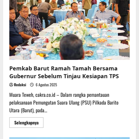
Gubernur
Apresiasi
Penghitungan
Suara
Berlangsung
Cepat
dan
Kondusif
Pemkab Barut Ramah Tamah Bersama
Gubernur Sebelum Tinjau Kesiapan TPS
Redaksi
6 Agustus 2025
Muara Teweh, cakra.co.id – Dalam rangka pemantauan
pelaksanaan Pemungutan Suara Ulang (PSU) Pilkada Barito
Utara (Barut), pada...
Read
Selengkapnya
more
about
Pemkab