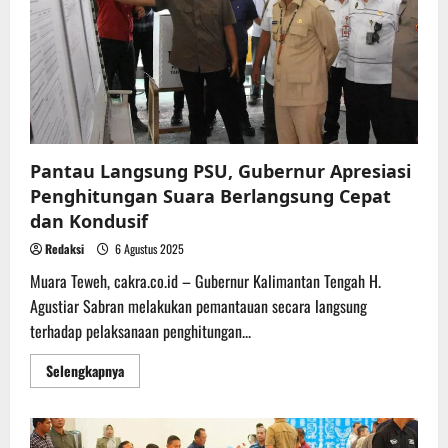
Pengawasan
Lapangan
saat
PSU
Berlangsung
Pantau Langsung PSU, Gubernur Apresiasi
Penghitungan Suara Berlangsung Cepat
dan Kondusif
Redaksi
6 Agustus 2025
Muara Teweh, cakra.co.id – Gubernur Kalimantan Tengah H.
Agustiar Sabran melakukan pemantauan secara langsung
terhadap pelaksanaan penghitungan...
Read
Selengkapnya
more
about
Pantau
Langsung
PSU,