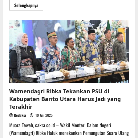
Read
Selengkapnya
more
about
Di
Sela
Pemantauan
PSU,
Gubernur
Kalteng
Jalan
Santai
Bersama
Pelajar
dan
Masyarakat
Wamendagri Ribka Tekankan PSU di
Kabupaten Barito Utara Harus Jadi yang
Terakhir
Redaksi
19 Juli 2025
Muara Teweh, cakra.co.id – Wakil Menteri Dalam Negeri
(Wamendagri) Ribka Haluk menekankan Pemungutan Suara Ulang