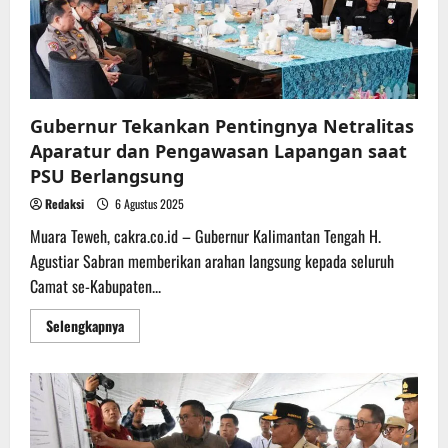
Barito
Utara
Periode
2025-
2030
Gubernur Tekankan Pentingnya Netralitas
Aparatur dan Pengawasan Lapangan saat
PSU Berlangsung
Redaksi
6 Agustus 2025
Muara Teweh, cakra.co.id – Gubernur Kalimantan Tengah H.
Agustiar Sabran memberikan arahan langsung kepada seluruh
Camat se-Kabupaten...
Read
Selengkapnya
more
about
Gubernur
Tekankan
Pentingnya
Netralitas
Aparatur
dan