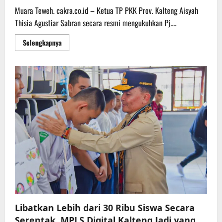
Muara Teweh. cakra.co.id – Ketua TP PKK Prov. Kalteng Aisyah
Thisia Agustiar Sabran secara resmi mengukuhkan Pj....
Read
Selengkapnya
more
about
Pj
Bupati
dan
Pj
Ketua
TP
PKK
Dikukuhkan
Sebagai
Ayah
dan
Bunda
GenRe
dan
Orang
Tua
Asuh
GENTING
Kabupaten
Barut
Libatkan Lebih dari 30 Ribu Siswa Secara
Serentak, MPLS Digital Kalteng Jadi yang