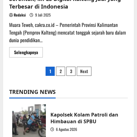
Terbesar di Indonesia
Redaksi
9 Juli 2025
Muara Teweh, cakra.co.id – Pemerintah Provinsi Kalimantan
Tengah (Pemprov Kalteng) mencatat tonggak sejarah baru dalam
dunia pendidikan...
Read
Selengkapnya
more
about
Libatkan
Lebih
Paginasi
1
2
3
Next
dari
30
Ribu
pos
Siswa
Secara
TRENDING NEWS
Serentak,
MPLS
Digital
Kalteng
Jadi
Kapolsek Kolam Patroli dan
yang
Terbesar
Himbauan di SPBU
di
Indonesia
6 Agustus 2026