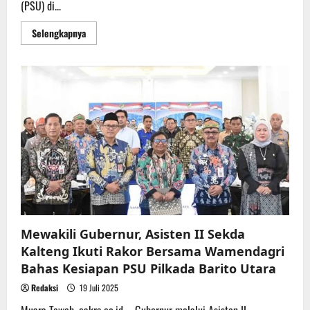
(PSU) di...
Read
Selengkapnya
more
about
Wamendagri
Ribka
Tekankan
PSU
di
Kabupaten
Barito
Utara
Harus
Jadi
yang
Terakhir
Mewakili Gubernur, Asisten II Sekda
Kalteng Ikuti Rakor Bersama Wamendagri
Bahas Kesiapan PSU Pilkada Barito Utara
Redaksi
19 Juli 2025
Muara Teweh, cakra.co.id – Gubernur melalui Asisten II