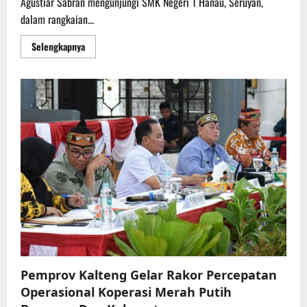
Agustiar Sabran mengunjungi SMK Negeri 1 Hanau, Seruyan,
dalam rangkaian...
Read
Selengkapnya
more
about
Kunjungi
SMKN
1
Hanau,
Gubernur
Memastikan
Setiap
Anak
di
Kalteng
Nikmati
Kualitas
Pendidikan
yang
Sama
Pemprov Kalteng Gelar Rakor Percepatan
Operasional Koperasi Merah Putih