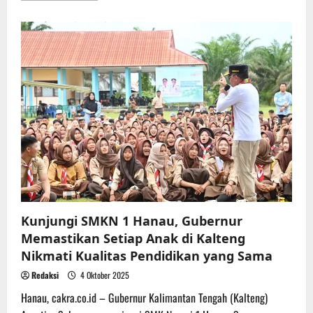
about
Gubernur
Kalteng
Tinjau
RS
Hanau
Guna
Memastikan
Layanan
Kesehatan
Berjalan
Baik
Kunjungi SMKN 1 Hanau, Gubernur
Memastikan Setiap Anak di Kalteng
Nikmati Kualitas Pendidikan yang Sama
Redaksi
4 Oktober 2025
Hanau, cakra.co.id – Gubernur Kalimantan Tengah (Kalteng)