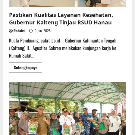
Pastikan Kualitas Layanan Kesehatan,
Gubernur Kalteng Tinjau RSUD Hanau
Redaksi
9 Juni 2025
Kuala Pembuang, cakra.co.id – Gubernur Kalimantan Tengah
(Kalteng) H. Agustiar Sabran melakukan kunjungan kerja ke
Rumah Sakit...
Read
Selengkapnya
more
about
Pastikan
Kualitas
Layanan
Kesehatan,
Gubernur
Kalteng
Tinjau
RSUD
Hanau