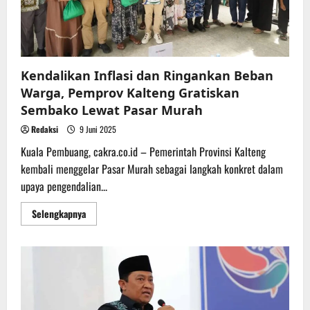
Kendalikan Inflasi dan Ringankan Beban
Warga, Pemprov Kalteng Gratiskan
Sembako Lewat Pasar Murah
Redaksi
9 Juni 2025
Kuala Pembuang, cakra.co.id – Pemerintah Provinsi Kalteng
kembali menggelar Pasar Murah sebagai langkah konkret dalam
upaya pengendalian...
Read
Selengkapnya
more
about
Kendalikan
Inflasi
dan
Ringankan
Beban
Warga,
Pemprov
Kalteng