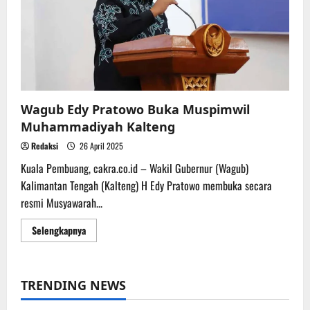
Gratiskan
Sembako
Lewat
Pasar
Murah
Wagub Edy Pratowo Buka Muspimwil
Muhammadiyah Kalteng
Redaksi
26 April 2025
Kuala Pembuang, cakra.co.id – Wakil Gubernur (Wagub)
Kalimantan Tengah (Kalteng) H Edy Pratowo membuka secara
resmi Musyawarah...
Read
Selengkapnya
more
about
Wagub
Edy
Pratowo
TRENDING NEWS
Buka
Muspimwil
Muhammadiyah