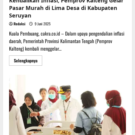
Kendalikan Inflasi, Pemprov Kalteng Gelar
Pasar Murah di Lima Desa di Kabupaten
Seruyan
Redaksi
9 Juni 2025
Kuala Pembuang, cakra.co.id – Dalam upaya pengendalian inflasi
daerah, Pemerintah Provinsi Kalimantan Tengah (Pemprov
Kalteng) kembali menggelar...
Read
Selengkapnya
more
about
Kendalikan
Inflasi,
Pemprov
Kalteng
Gelar
Pasar
Murah
di
Lima
Desa
di
Kabupaten
Seruyan