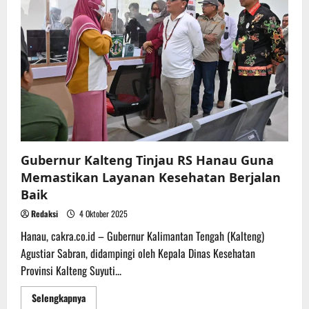
Serahkan
Hibah
Peralatan
Pengelolaan
Sampah
Gubernur Kalteng Tinjau RS Hanau Guna
Memastikan Layanan Kesehatan Berjalan
Baik
Redaksi
4 Oktober 2025
Hanau, cakra.co.id – Gubernur Kalimantan Tengah (Kalteng)
Agustiar Sabran, didampingi oleh Kepala Dinas Kesehatan
Provinsi Kalteng Suyuti...
Read
Selengkapnya
more