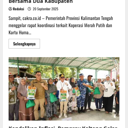
Bersama Dua Kabupaten
Redaksi
20 September 2025
Sampit, cakra.co.id – Pemerintah Provinsi Kalimantan Tengah
menggelar rapat koordinasi terkait Koperasi Merah Putih dan
Kartu Huma...
Read
Selengkapnya
more
about
Pemprov
Kalteng
Gelar
Rakor
Percepatan
Operasional
Koperasi
Merah
Putih
Bersama
Dua
Kabupaten