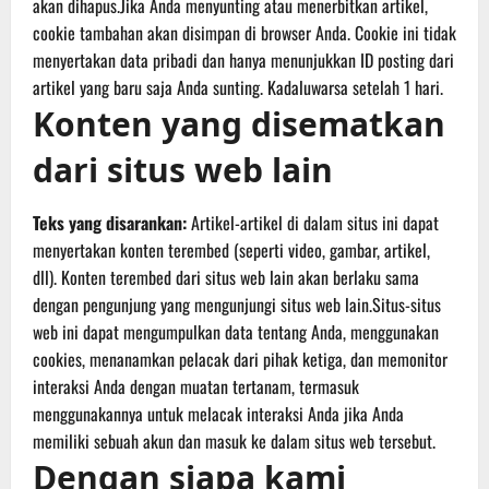
akan dihapus.Jika Anda menyunting atau menerbitkan artikel,
cookie tambahan akan disimpan di browser Anda. Cookie ini tidak
menyertakan data pribadi dan hanya menunjukkan ID posting dari
artikel yang baru saja Anda sunting. Kadaluwarsa setelah 1 hari.
Konten yang disematkan
dari situs web lain
Teks yang disarankan:
Artikel-artikel di dalam situs ini dapat
menyertakan konten terembed (seperti video, gambar, artikel,
dll). Konten terembed dari situs web lain akan berlaku sama
dengan pengunjung yang mengunjungi situs web lain.Situs-situs
web ini dapat mengumpulkan data tentang Anda, menggunakan
cookies, menanamkan pelacak dari pihak ketiga, dan memonitor
interaksi Anda dengan muatan tertanam, termasuk
menggunakannya untuk melacak interaksi Anda jika Anda
memiliki sebuah akun dan masuk ke dalam situs web tersebut.
Dengan siapa kami