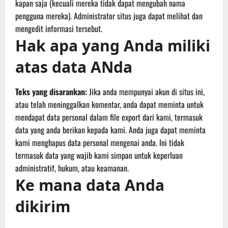
kapan saja (kecuali mereka tidak dapat mengubah nama
pengguna mereka). Administrator situs juga dapat melihat dan
mengedit informasi tersebut.
Hak apa yang Anda miliki
atas data ANda
Teks yang disarankan:
Jika anda mempunyai akun di situs ini,
atau telah meninggalkan komentar, anda dapat meminta untuk
mendapat data personal dalam file export dari kami, termasuk
data yang anda berikan kepada kami. Anda juga dapat meminta
kami menghapus data personal mengenai anda. Ini tidak
termasuk data yang wajib kami simpan untuk keperluan
administratif, hukum, atau keamanan.
Ke mana data Anda
dikirim