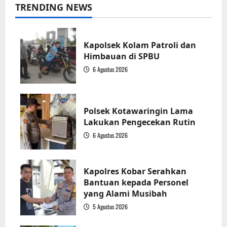
Zuli
TRENDING NEWS
Eko
:
Saling
Berkolaborasi
Turunkan
Angka
Kapolsek Kolam Patroli dan
Kemiskinan
Himbauan di SPBU
di
Kabupaten
6 Agustus 2026
Seruyan
1
Polsek Kotawaringin Lama
Lakukan Pengecekan Rutin
6 Agustus 2026
2
Kapolres Kobar Serahkan
Bantuan kepada Personel
yang Alami Musibah
5 Agustus 2026
3