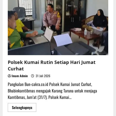
Polsek Kumai Rutin Setiap Hari Jumat
Curhat
Imam Admin
31 Juli 2026
Pangkalan Bun-cakra.co.id Polsek Kumai Jumat Curhat,
Bhabinkamtibmas mengajak Karang Taruna untuk menjaga
Kamtibmas, Jum’at (31/7). Polsek Kumai...
Read
Selengkapnya
more
about