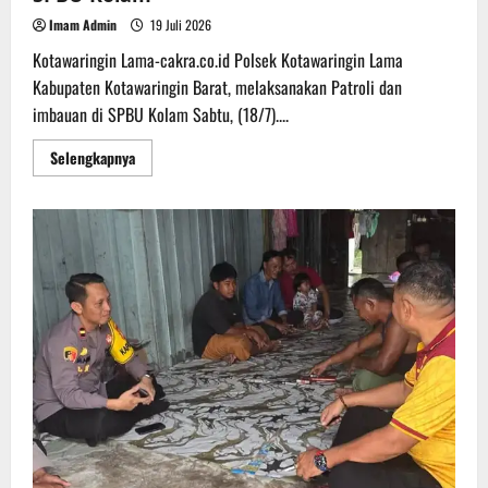
Imam Admin
19 Juli 2026
Kotawaringin Lama-cakra.co.id Polsek Kotawaringin Lama
Kabupaten Kotawaringin Barat, melaksanakan Patroli dan
imbauan di SPBU Kolam Sabtu, (18/7)....
Read
Selengkapnya
more
about
Kapolsek
Kolam
Melaksanakan
Imbauan
di
SPBU
Kolam