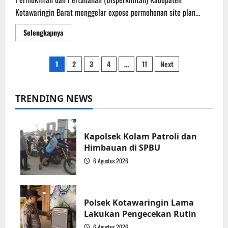
Kotawaringin Barat menggelar expose permohonan site plan...
Read
Selengkapnya
more
about
Disperkimtan
Kobar
Paginasi
1
2
3
4
…
11
Next
Gelar
Expose
Permohonan
pos
Site
Plan
TRENDING NEWS
Kapolsek Kolam Patroli dan
Himbauan di SPBU
6 Agustus 2026
1
Polsek Kotawaringin Lama
Lakukan Pengecekan Rutin
6 Agustus 2026