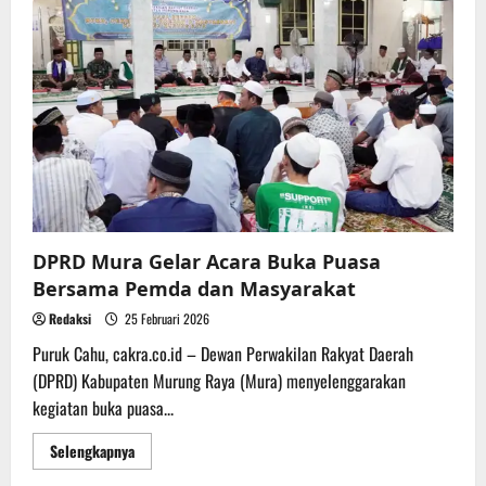
Penyerahan
Raperda
Pertanggungjawaban
APBD
2025
DPRD Mura Gelar Acara Buka Puasa
Bersama Pemda dan Masyarakat
Redaksi
25 Februari 2026
Puruk Cahu, cakra.co.id – Dewan Perwakilan Rakyat Daerah
(DPRD) Kabupaten Murung Raya (Mura) menyelenggarakan
kegiatan buka puasa...
Read
Selengkapnya
more
about