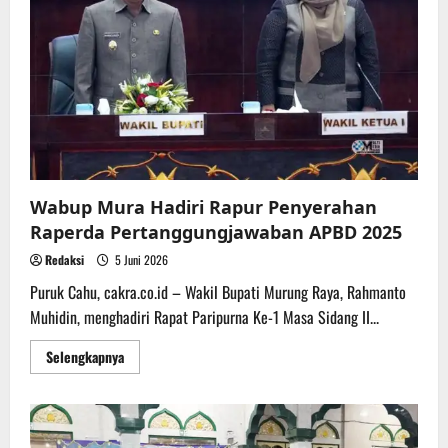
APBD
2027
dari
Pemkab
Mura
Wabup Mura Hadiri Rapur Penyerahan
Raperda Pertanggungjawaban APBD 2025
Redaksi
5 Juni 2026
Puruk Cahu, cakra.co.id – Wakil Bupati Murung Raya, Rahmanto
Muhidin, menghadiri Rapat Paripurna Ke-1 Masa Sidang II...
Read
Selengkapnya
more
about
Wabup
Mura
Hadiri
Rapur