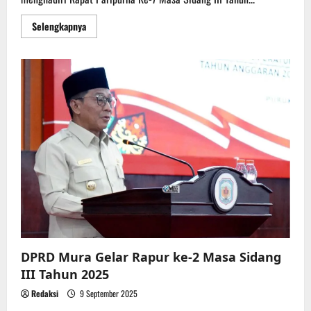
Read
Selengkapnya
more
about
Sejumlah
Agenda
Penting
Dibahas
pada
Rapat
Paripurna
DPRD
Mura
DPRD Mura Gelar Rapur ke-2 Masa Sidang
III Tahun 2025
Redaksi
9 September 2025