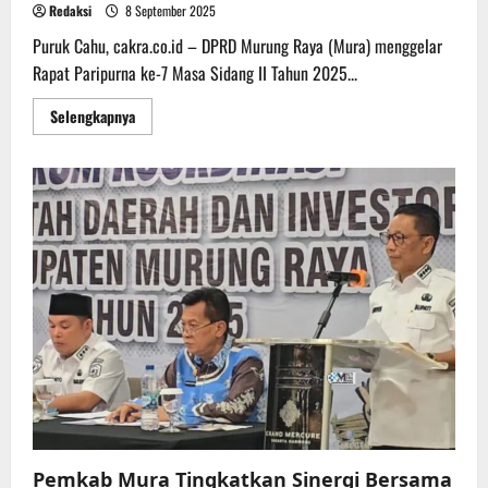
Redaksi
8 September 2025
Puruk Cahu, cakra.co.id – DPRD Murung Raya (Mura) menggelar
Rapat Paripurna ke-7 Masa Sidang II Tahun 2025...
Read
Selengkapnya
more
about
DPRD
Mura
Gelar
Rapat
Paripurna
Ke-
7
Masa
Sidang
II
Pemkab Mura Tingkatkan Sinergi Bersama