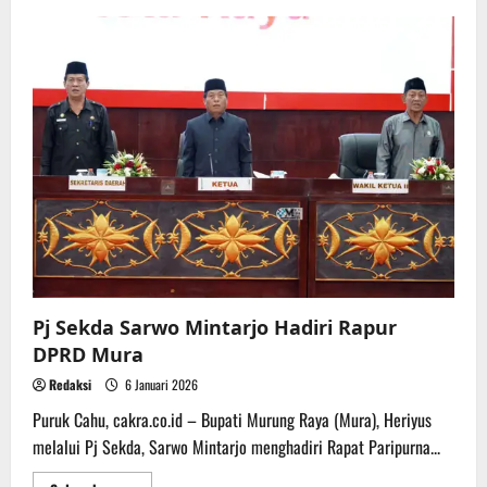
DPRD
Mura
Gelar
Acara
Buka
Puasa
Bersama
Pemda
dan
Masyarakat
Pj Sekda Sarwo Mintarjo Hadiri Rapur
DPRD Mura
Redaksi
6 Januari 2026
Puruk Cahu, cakra.co.id – Bupati Murung Raya (Mura), Heriyus
melalui Pj Sekda, Sarwo Mintarjo menghadiri Rapat Paripurna...