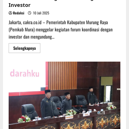
Investor
Redaksi
10 Juli 2025
Jakarta, cakra.co.id – Pemerintah Kabupaten Murung Raya
(Pemkab Mura) menggelar kegiatan forum koordinasi dengan
investor dan mengundang...
Read
Selengkapnya
more
about
Pemkab
Mura
Tingkatkan
Sinergi
Bersama
Investor