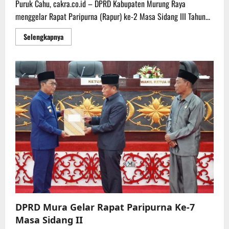
Puruk Cahu, cakra.co.id – DPRD Kabupaten Murung Raya
menggelar Rapat Paripurna (Rapur) ke-2 Masa Sidang III Tahun...
Read
Selengkapnya
more
about
DPRD
Mura
Gelar
Rapur
ke-
2
Masa
Sidang
III
Tahun
2025
DPRD Mura Gelar Rapat Paripurna Ke-7
Masa Sidang II