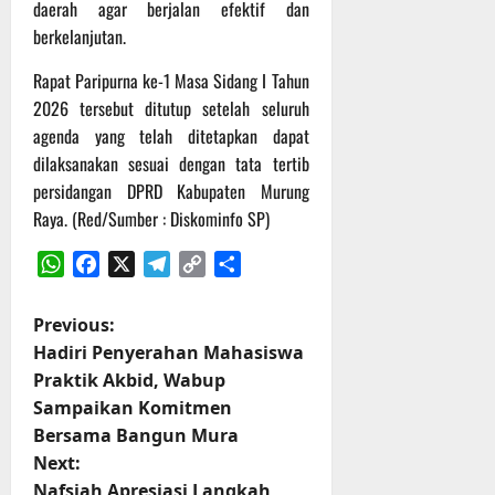
daerah agar berjalan efektif dan
t
s
b
berkelanjutan.
u
B
a
r
e
h
Rapat Paripurna ke-1 Masa Sidang I Tahun
e
r
2026 tersebut ditutup setelah seluruh
O
l
5
f
agenda yang telah ditetapkan dapat
a
Agustus
f
n
dilaksanakan sesuai dengan tata tertib
2026
r
j
persidangan DPRD Kabupaten Murung
o
u
Raya. (Red/Sumber : Diskominfo SP)
a
t
d
WhatsApp
Facebook
X
Telegram
Copy
Share
S
3
Link
e
Agustus
P
Previous:
r
2026
Hadiri Penyerahan Mahasiswa
i
o
3
Praktik Akbid, Wabup
P
Sampaikan Komitmen
s
a
Bersama Bangun Mura
s
t
Next:
u
Nafsiah Apresiasi Langkah