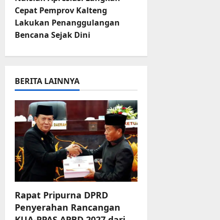
r
n
Cepat Pemprov Kalteng
u
Lakukan Penanggulangan
a
a
n
Bencana Sejak Dini
v
3
Agustus
i
2026
BERITA LAINNYA
g
a
t
i
o
n
Rapat Pripurna DPRD
Penyerahan Rancangan
KUA-PPAS APBD 2027 dari