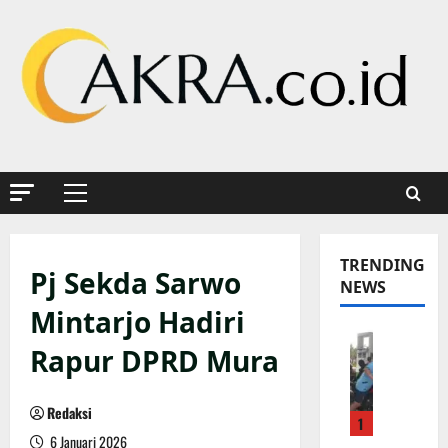
Skip
to
content
Primary
Menu
TRENDING
Pj Sekda Sarwo
NEWS
Mintarjo Hadiri
K
Rapur DPRD Mura
a
p
o
Redaksi
1
l
6 Januari 2026
s