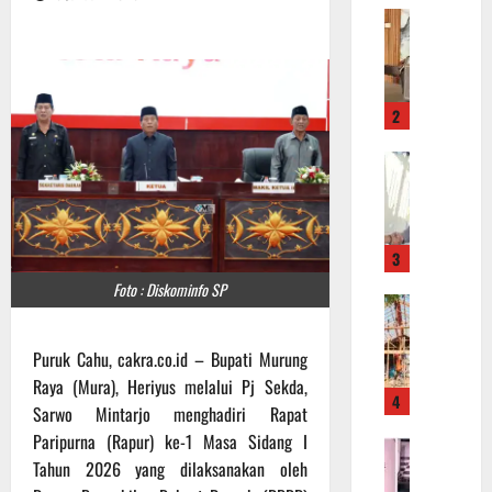
P
e
o
k
l
K
s
o
2
e
l
k
a
K
K
m
a
o
P
p
t
a
o
a
t
3
l
w
r
r
a
o
Foto : Diskominfo SP
P
e
r
l
e
s
i
i
n
K
Puruk Cahu, cakra.co.id – Bupati Murung
n
d
g
o
g
Raya (Mura), Heriyus melalui Pj Sekda,
a
4
e
b
i
n
Sarwo Mintarjo menghadiri Rapat
r
a
n
H
Paripurna (Rapur) ke-1 Masa Sidang I
O
j
r
L
i
Tahun 2026 yang dilaksanakan oleh
f
a
S
a
m