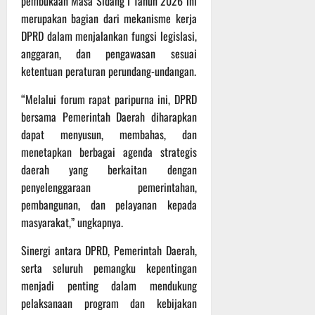
pembukaan Masa Sidang I Tahun 2026 ini
P
u
o
u
e
merupakan bagian dari mekanisme kerja
t
d
l
r
i
DPRD dalam menjalankan fungsi legislasi,
i
e
s
n
anggaran, dan pengawasan sesuai
u
r
o
ketentuan peraturan perundang-undangan.
m
k
n
6
d
e
e
Agustus
“Melalui forum rapat paripurna ini, DPRD
i
-
l
2026
bersama Pemerintah Daerah diharapkan
K
1
y
dapat menyusun, membahas, dan
e
2
a
menetapkan berbagai agenda strategis
j
9
n
u
daerah yang berkaitan dengan
T
g
r
A
penyelenggaraan pemerintahan,
A
n
2
l
pembangunan, dan pelayanan kepada
a
0
a
masyarakat,” ungkapnya.
s
2
m
A
6
i
Sinergi antara DPRD, Pemerintah Daerah,
d
T
M
serta seluruh pemangku kepentingan
v
e
u
menjadi penting dalam mendukung
e
r
s
pelaksanaan program dan kebijakan
n
u
i