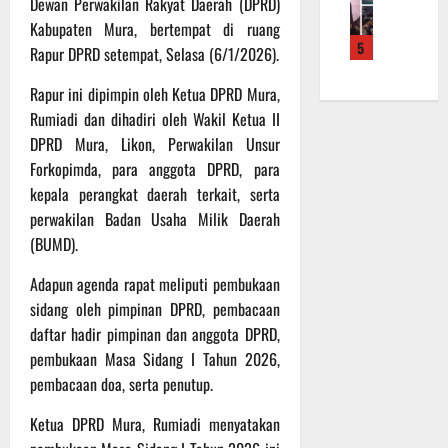
Dewan Perwakilan Rakyat Daerah (DPRD)
f
a
e
m
b
r
Kabupaten Mura, bertempat di ruang
n
r
a
a
5
o
S
Rapur DPRD setempat, Selasa (6/1/2026).
a
L
u
a
a
h
a
a
Rapur ini dipimpin oleh Ketua DPRD Mura,
d
s
k
k
n
e
a
Rumiadi dan dihadiri oleh Wakil Ketua II
a
u
d
r
r
n
DPRD Mura, Likon, Perwakilan Unsur
k
i
K
a
B
a
S
Forkopimda, para anggota DPRD, para
a
n
a
n
P
kepala perangkat daerah terkait, serta
l
F
n
P
B
perwakilan Badan Usaha Milik Daerah
t
i
t
e
U
(BUMD).
e
s
u
n
n
i
a
g
6
Adapun agenda rapat meliputi pembukaan
g
k
n
e
Agustus
sidang oleh pimpinan DPRD, pembacaan
2
T
k
c
2026
daftar hadir pimpinan dan anggota DPRD,
2
M
e
e
R
pembukaan Masa Sidang I Tahun 2026,
M
p
k
a
D
pembacaan doa, serta penutup.
a
a
i
R
d
n
Ketua DPRD Mura, Rumiadi menyatakan
h
e
a
R
P
g