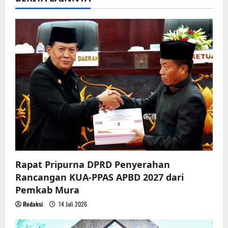
v
i
g
a
t
i
o
n
Rapat Pripurna DPRD Penyerahan
Rancangan KUA-PPAS APBD 2027 dari
Pemkab Mura
Redaksi
14 Juli 2026