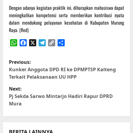
Dengan adanya kegiatan praktik ini, diharapkan mahasiswa dapat
meningkatkan kompetensi serta memberikan kontribusi nyata
dalam mendukung pelayanan kesehatan di Kabupaten Murung
Raya. (Red)
WhatsApp
Facebook
X
Telegram
Copy
Share
Link
P
Previous:
o
Kunker Anggota DPD RI ke DPMPTSP Kalteng
Terkait Pelaksanaan UU HPP
s
Next:
t
Pj Sekda Sarwo Mintarjo Hadiri Rapur DPRD
Mura
n
a
BERITA LAINNYA