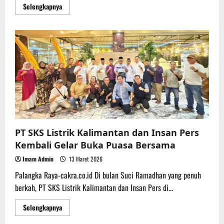
Read
Selengkapnya
more
about
Bupati
Mura
Hadiri
Musrenbang
RKPD
Tingkat
Provinsi
Kalteng
tahun
2027
PT SKS Listrik Kalimantan dan Insan Pers
Kembali Gelar Buka Puasa Bersama
Imam Admin
13 Maret 2026
Palangka Raya-cakra.co.id Di bulan Suci Ramadhan yang penuh
berkah, PT SKS Listrik Kalimantan dan Insan Pers di...
Read
Selengkapnya
more
about