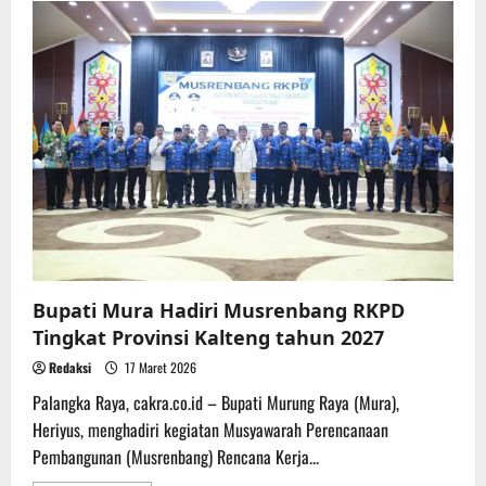
SAR
Temukan
Remaja
14
Tahun
Tenggelam
di
Sungai
Bulik
Bupati Mura Hadiri Musrenbang RKPD
Tingkat Provinsi Kalteng tahun 2027
Redaksi
17 Maret 2026
Palangka Raya, cakra.co.id – Bupati Murung Raya (Mura),
Heriyus, menghadiri kegiatan Musyawarah Perencanaan
Pembangunan (Musrenbang) Rencana Kerja...