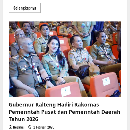
Read
Selengkapnya
more
about
Raker
DPRD
Bersama
Dispora
Kalteng
Bahas
Persiapan
Porprov
2026
Gubernur Kalteng Hadiri Rakornas
Pemerintah Pusat dan Pemerintah Daerah
Tahun 2026
Redaksi
2 Februari 2026