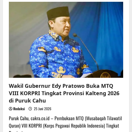
VIII
KORPRI
Kalteng
Resmi
Ditutup,
Murung
Raya
Sabet
Juara
Umum
Wakil Gubernur Edy Pratowo Buka MTQ
VIII KORPRI Tingkat Provinsi Kalteng 2026
di Puruk Cahu
Redaksi
25 Juni 2026
Puruk Cahu, cakra.co.id – Pembukaan MTQ (Musabaqah Tilawatil
Quran) VIII KORPRI (Korps Pegawai Republik Indonesia) Tingkat