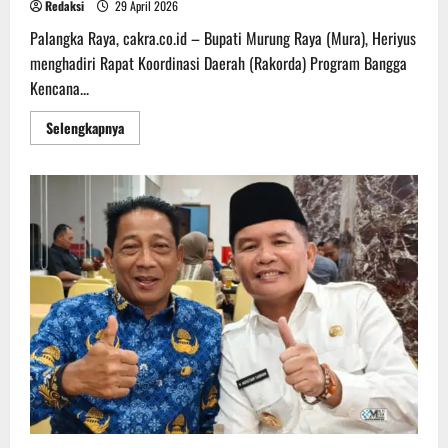
Redaksi
29 April 2026
Palangka Raya, cakra.co.id – Bupati Murung Raya (Mura), Heriyus
menghadiri Rapat Koordinasi Daerah (Rakorda) Program Bangga
Kencana...
Read
Selengkapnya
more
about
Kabupaten
Murung
Raya
Raih
Tiga
Penghargaan
di
Rakorda
Stunting
Kalteng
2026