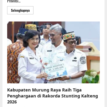
Provinsi...
Read
Selengkapnya
more
about
Wakil
Gubernur
Edy
Pratowo
Buka
MTQ
VIII
KORPRI
Tingkat
Provinsi
Kalteng
2026
di
Puruk
Cahu
Kabupaten Murung Raya Raih Tiga
Penghargaan di Rakorda Stunting Kalteng
2026