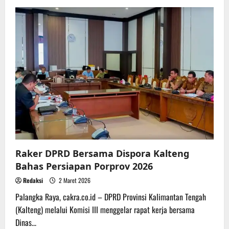
PT
SKS
Listrik
Kalimantan
dan
Insan
Pers
Kembali
Gelar
Buka
Puasa
Bersama
Raker DPRD Bersama Dispora Kalteng
Bahas Persiapan Porprov 2026
Redaksi
2 Maret 2026
Palangka Raya, cakra.co.id – DPRD Provinsi Kalimantan Tengah
(Kalteng) melalui Komisi III menggelar rapat kerja bersama
Dinas...