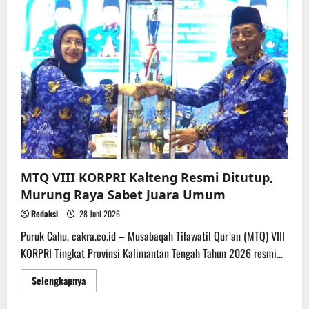
XXV
GKE,
Wagub
Kalteng
:
GKE
Mitra
Strategis
Pemerintah
Wujudkan
Pembangunan
Inklusif
dan
Berkeadilan
MTQ VIII KORPRI Kalteng Resmi Ditutup,
Murung Raya Sabet Juara Umum
Redaksi
28 Juni 2026
Puruk Cahu, cakra.co.id – Musabaqah Tilawatil Qur`an (MTQ) VIII
KORPRI Tingkat Provinsi Kalimantan Tengah Tahun 2026 resmi...
Read
Selengkapnya
more
about
MTQ