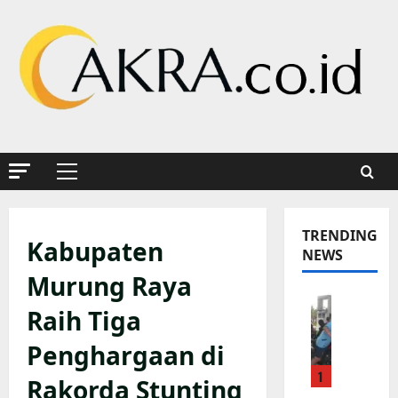
Skip
to
content
Primary
Menu
TRENDING
Kabupaten
NEWS
Murung Raya
K
Raih Tiga
a
p
Penghargaan di
o
1
l
Rakorda Stunting
s