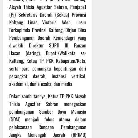
P
u
o
Aisyah Thisia Agustiar Sabran, Penjabat
u
e
t
d
l
r
(Pj) Sekretaris Daerah (Sekda) Provinsi
i
i
e
s
n
Kalteng Linae Victoria Aden, unsur
u
r
o
Forkopimda Provinsi Kalteng, Dirjen Bina
m
k
n
6
Pembangunan Daerah Kemendagri yang
d
e
e
Agustus
diwakili Direktur SUPD III Fauzan
i
-
l
2026
Hasan (daring), Bupati/Walikota se-
K
1
y
e
Kalteng, Ketua TP PKK Kabupaten/Kota,
2
a
j
9
serta para pemangku kepentingan dari
n
u
T
g
perangkat daerah, instansi vertikal,
r
A
A
akademisi, dunia usaha, dan media.
n
2
l
a
0
a
Dalam sambutannya, Ketua TP PKK Aisyah
s
2
m
Thisia Agustiar Sabran menegaskan
A
6
i
pembangunan Sumber Daya Manusia
d
T
M
(SDM) menjadi fokus utama dalam
v
e
u
pelaksanaan Rencana Pembangunan
e
r
s
Jangka Menengah Daerah (RPJMD)
n
u
i