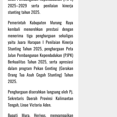
r
2025–2029 serta penilaian kinerja
u
stunting tahun 2025.
a
n
Pemerintah Kabupaten Murung Raya
kembali menorehkan prestasi dengan
3
menerima tiga penghargaan sekaligus
Agustus
2026
yaitu Juara Harapan I Penilaian Kinerja
Stunting Tahun 2025, penghargaan Peta
Jalan Pembangunan Kependudukan (PJPK)
Berkualitas Tahun 2025, serta apresiasi
dalam program Pekan Genting (Gerakan
Orang Tua Asuh Cegah Stunting) Tahun
2025.
Penghargaan diserahkan langsung oleh Pj.
Sekretaris Daerah Provinsi Kalimantan
Tengah, Linae Victoria Aden.
Bupati Mura, Heriyus, menyampaikan