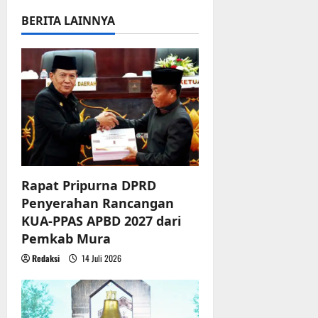
a
BERITA LAINNYA
v
i
g
a
t
i
Rapat Pripurna DPRD
Penyerahan Rancangan
o
KUA-PPAS APBD 2027 dari
n
Pemkab Mura
Redaksi
14 Juli 2026