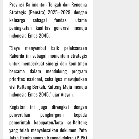
t
Provinsi Kalimantan Tengah dan Rencana
s
b
u
B
a
Strategis (Renstra) 2025–2029, dengan
r
e
h
keluarga sebagai fondasi utama
e
r
peningkatan kualitas generasi menuju
O
l
5
Indonesia Emas 2045.
f
a
Agustus
f
n
2026
“Saya menyambut baik pelaksanaan
r
j
Rakorda ini sebagai momentum strategis
o
u
untuk memperkuat sinergi dan komitmen
a
t
bersama dalam mendukung program
d
prioritas nasional, sekaligus mewujudkan
S
3
e
visi Kalteng Berkah, Kalteng Maju menuju
Agustus
r
2026
Indonesia Emas 2045,” ujar Aisyah.
i
3
Kegiatan ini juga dirangkai dengan
P
penyerahan penghargaan kepada
a
pemerintah kabupaten/kota se-Kalteng
s
yang telah menyelesaikan dokumen Peta
u
Jalan Pembangunan Kependudukan (PJPK)