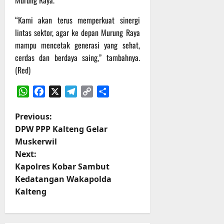
“Kami akan terus memperkuat sinergi
lintas sektor, agar ke depan Murung Raya
mampu mencetak generasi yang sehat,
cerdas dan berdaya saing,” tambahnya.
(Red)
WhatsApp
Facebook
X
Telegram
Copy
Share
Link
P
Previous:
DPW PPP Kalteng Gelar
o
Muskerwil
Next:
s
Kapolres Kobar Sambut
t
Kedatangan Wakapolda
Kalteng
n