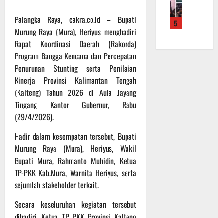
f
a
e
m
b
r
n
r
a
a
Palangka Raya, cakra.co.id – Bupati
5
o
S
a
L
u
Murung Raya (Mura), Heriyus menghadiri
a
a
h
a
a
Rapat Koordinasi Daerah (Rakorda)
d
s
k
k
n
Program Bangga Kencana dan Percepatan
e
a
a
u
d
r
Penurunan Stunting serta Penilaian
r
n
k
i
K
a
B
Kinerja Provinsi Kalimantan Tengah
a
S
a
n
a
n
(Kalteng) Tahun 2026 di Aula Jayang
P
l
F
n
P
B
Tingang Kantor Gubernur, Rabu
t
i
t
e
U
(29/4/2026).
e
s
u
n
n
i
a
g
Hadir dalam kesempatan tersebut, Bupati
6
g
k
n
e
Agustus
Murung Raya (Mura), Heriyus, Wakil
2
T
k
c
2026
Bupati Mura, Rahmanto Muhidin, Ketua
2
M
e
e
TP-PKK Kab.Mura, Warnita Heriyus, serta
R
M
p
k
sejumlah stakeholder terkait.
a
D
a
a
i
R
d
n
Secara keseluruhan kegiatan tersebut
h
e
a
R
dihadiri, Ketua TP PKK Provinsi Kalteng
P
g