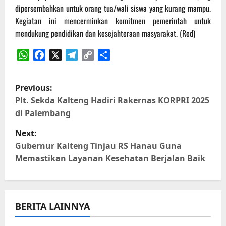
dipersembahkan untuk orang tua/wali siswa yang kurang mampu.
Kegiatan ini mencerminkan komitmen pemerintah untuk
mendukung pendidikan dan kesejahteraan masyarakat. (Red)
WhatsApp
Facebook
X
Telegram
Copy
Share
Link
P
Previous:
o
Plt. Sekda Kalteng Hadiri Rakernas KORPRI 2025
di Palembang
s
Next:
t
Gubernur Kalteng Tinjau RS Hanau Guna
Memastikan Layanan Kesehatan Berjalan Baik
n
a
BERITA LAINNYA
v