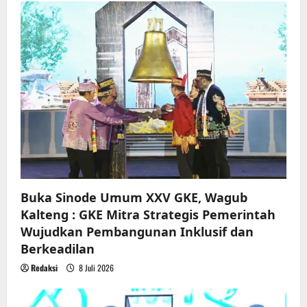
i
g
a
t
i
o
n
Buka Sinode Umum XXV GKE, Wagub
Kalteng : GKE Mitra Strategis Pemerintah
Wujudkan Pembangunan Inklusif dan
Berkeadilan
Redaksi
8 Juli 2026