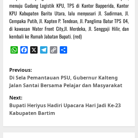
menuju Gudang Logistik KPU, TPS di Kantor Bapperida, Kantor
KPU Kabupaten Barito Utara, lalu menyusuri Jl. Sudirman, Jl.
Cempaka Putih, Jl. Kapten P. Tendean, Jl. Panglima Batur TPS 04,
di kawasan Water Front City,Jl. Merdeka, Jl. Senggaji Hilir, dan
kembali ke Rumah Jabatan Bupati. (red)
WhatsApp
Facebook
X
Telegram
Copy
Share
Link
P
Previous:
o
Di Sela Pemantauan PSU, Gubernur Kalteng
Jalan Santai Bersama Pelajar dan Masyarakat
s
Next:
t
Bupati Heriyus Hadiri Upacara Hari Jadi Ke-23
Kabupaten Bartim
n
a