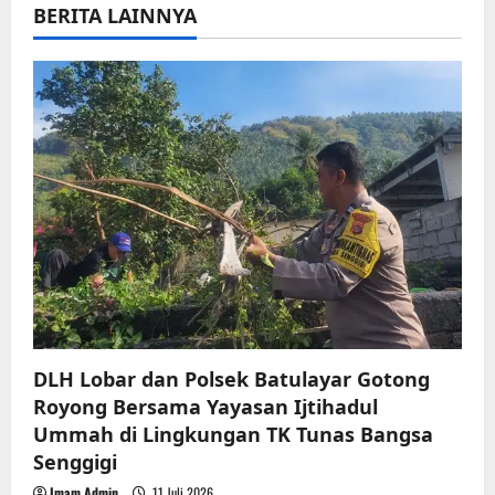
BERITA LAINNYA
v
i
g
a
t
i
o
n
DLH Lobar dan Polsek Batulayar Gotong
Royong Bersama Yayasan Ijtihadul
Ummah di Lingkungan TK Tunas Bangsa
Senggigi
Imam Admin
11 Juli 2026