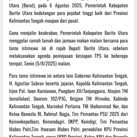
Utara (Barut), pada 6 Agustus 2025, Pemerintah Kabupaten
Barito Utara kedatangan para pejabat tinggi baik dari Provinsi
Kalimantan Tengah maupun dari pusat.
Guna menjalin keakraban, Pemerintah Kabupaten Barito Utara
menggelar ramah tamah dan jamuan makan malam bersama para
tamu istimewa ini di rujab Bupati Barito Utara, sebelum
melaksanakan agenda peninjauan kesiapan TPS ke beberapa
tempat, Senin (5/8/2025) malam.
Para tamu istimewa ini antara lain Gubernur Kalimantan Tengah,
H. Agustiar Sabran beserta jajaran, Kapolda Kalimantan Tengah,
Irjen Pol. Iwan Kurniawan, Pangdam XII/Tanjungpura, Mayjen TNI
Jamallulael, Danrem 102/PJG, Brigjen TNI Wimoko, Kabinda
Kalimantan Tengah, Marsekal Pertama TNI Muhammad Nur, dan
Ketua Bawaslu RI, Rahmat Bagja, Tim Pemantau PSU 2025 dari
Kemenkopolkam, Kemendagri, DKPP, Komdigi, Tim Pemantau
Mabes Polri,Tim Itwasum Mabes Polri, perwakilan KPU Provinsi
Kalimantan Tengah, unsur FKPD Provinsi, Ketua KPU dan Bawaslu