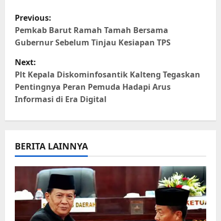
Link
P
Previous:
o
Pemkab Barut Ramah Tamah Bersama
Gubernur Sebelum Tinjau Kesiapan TPS
s
Next:
t
Plt Kepala Diskominfosantik Kalteng Tegaskan
Pentingnya Peran Pemuda Hadapi Arus
n
Informasi di Era Digital
a
v
BERITA LAINNYA
i
g
a