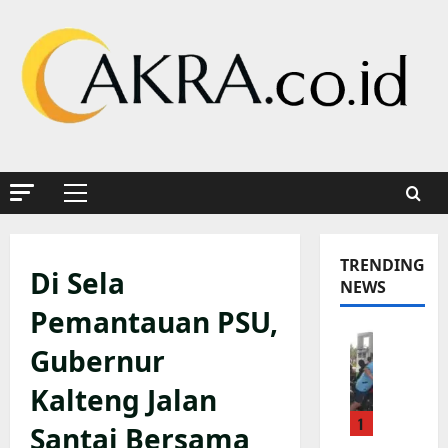
Skip
to
content
Primary
Menu
TRENDING
Di Sela
NEWS
Pemantauan PSU,
K
Gubernur
a
p
Kalteng Jalan
o
1
l
Santai Bersama
s