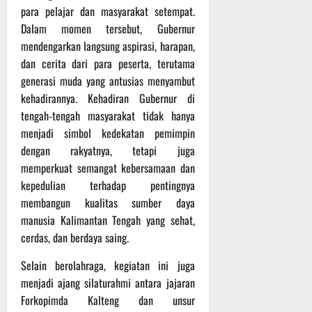
r
para pelajar dan masyarakat setempat.
u
Dalam momen tersebut, Gubernur
a
mendengarkan langsung aspirasi, harapan,
n
dan cerita dari para peserta, terutama
generasi muda yang antusias menyambut
3
Agustus
kehadirannya. Kehadiran Gubernur di
2026
tengah-tengah masyarakat tidak hanya
menjadi simbol kedekatan pemimpin
dengan rakyatnya, tetapi juga
memperkuat semangat kebersamaan dan
kepedulian terhadap pentingnya
membangun kualitas sumber daya
manusia Kalimantan Tengah yang sehat,
cerdas, dan berdaya saing.
Selain berolahraga, kegiatan ini juga
menjadi ajang silaturahmi antara jajaran
Forkopimda Kalteng dan unsur