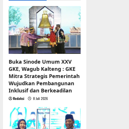
g
a
t
i
o
Buka Sinode Umum XXV
n
GKE, Wagub Kalteng : GKE
Mitra Strategis Pemerintah
Wujudkan Pembangunan
Inklusif dan Berkeadilan
Redaksi
8 Juli 2026