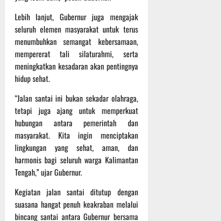
t
s
b
Lebih lanjut, Gubernur juga mengajak
u
B
a
r
e
seluruh elemen masyarakat untuk terus
h
e
r
menumbuhkan semangat kebersamaan,
O
l
5
mempererat tali silaturahmi, serta
f
a
Agustus
meningkatkan kesadaran akan pentingnya
f
n
2026
hidup sehat.
r
j
o
u
“Jalan santai ini bukan sekadar olahraga,
a
t
tetapi juga ajang untuk memperkuat
d
hubungan antara pemerintah dan
S
3
masyarakat. Kita ingin menciptakan
e
Agustus
r
lingkungan yang sehat, aman, dan
2026
i
harmonis bagi seluruh warga Kalimantan
3
Tengah,” ujar Gubernur.
P
a
Kegiatan jalan santai ditutup dengan
s
suasana hangat penuh keakraban melalui
u
bincang santai antara Gubernur bersama