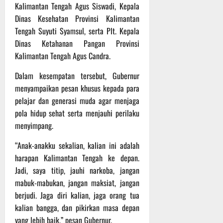
P
u
Kalimantan Tengah Agus Siswadi, Kepala
o
u
e
t
Dinas Kesehatan Provinsi Kalimantan
d
l
r
i
Tengah Suyuti Syamsul, serta Plt. Kepala
i
e
s
n
u
Dinas Ketahanan Pangan Provinsi
r
o
m
k
Kalimantan Tengah Agus Candra.
n
6
d
e
e
Agustus
Dalam kesempatan tersebut, Gubernur
i
-
l
2026
K
1
menyampaikan pesan khusus kepada para
y
e
2
a
pelajar dan generasi muda agar menjaga
j
9
n
pola hidup sehat serta menjauhi perilaku
u
T
g
menyimpang.
r
A
A
n
2
l
“Anak-anakku sekalian, kalian ini adalah
a
0
a
harapan Kalimantan Tengah ke depan.
s
2
m
Jadi, saya titip, jauhi narkoba, jangan
A
6
i
mabuk-mabukan, jangan maksiat, jangan
d
T
M
berjudi. Jaga diri kalian, jaga orang tua
v
e
u
e
kalian bangga, dan pikirkan masa depan
r
s
n
u
yang lebih baik,” pesan Gubernur.
i