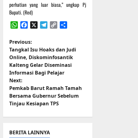
perhatian yang luar biasa,” ungkap Pj
Bupati. (Red)
WhatsApp
Facebook
X
Telegram
Copy
Share
Link
P
Previous:
Tangkal Isu Hoaks dan Judi
o
Online, Diskominfosantik
Kalteng Gelar Diseminasi
s
Informasi Bagi Pelajar
t
Next:
Pemkab Barut Ramah Tamah
n
Bersama Gubernur Sebelum
Tinjau Kesiapan TPS
a
v
i
BERITA LAINNYA