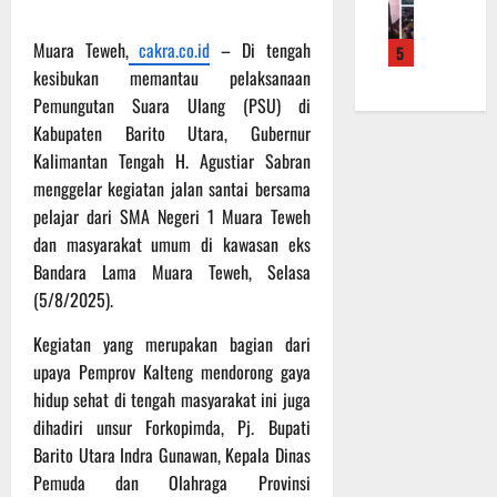
f
a
e
m
b
r
n
r
a
a
Muara Teweh,
cakra.co.id
– Di tengah
5
o
S
a
L
u
kesibukan memantau pelaksanaan
a
a
h
a
a
d
Pemungutan Suara Ulang (PSU) di
s
k
k
n
e
a
Kabupaten Barito Utara, Gubernur
a
u
d
r
r
n
k
Kalimantan Tengah H. Agustiar Sabran
i
K
a
B
a
S
menggelar kegiatan jalan santai bersama
a
n
a
n
P
pelajar dari SMA Negeri 1 Muara Teweh
l
F
n
P
B
dan masyarakat umum di kawasan eks
t
i
t
e
U
Bandara Lama Muara Teweh, Selasa
e
s
u
n
(5/8/2025).
n
i
a
g
6
g
k
n
e
Agustus
Kegiatan yang merupakan bagian dari
2
T
k
c
2026
upaya Pemprov Kalteng mendorong gaya
2
M
e
e
R
hidup sehat di tengah masyarakat ini juga
M
p
k
a
D
a
dihadiri unsur Forkopimda, Pj. Bupati
a
i
R
d
n
Barito Utara Indra Gunawan, Kepala Dinas
h
e
a
R
Pemuda dan Olahraga Provinsi
P
g