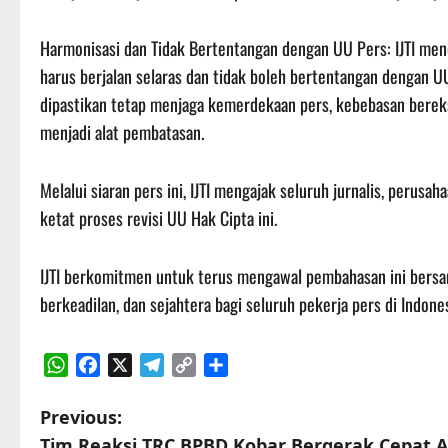
Harmonisasi dan Tidak Bertentangan dengan UU Pers: IJTI men
harus berjalan selaras dan tidak boleh bertentangan dengan U
dipastikan tetap menjaga kemerdekaan pers, kebebasan bereks
menjadi alat pembatasan.
Melalui siaran pers ini, IJTI mengajak seluruh jurnalis, peru
ketat proses revisi UU Hak Cipta ini.
IJTI berkomitmen untuk terus mengawal pembahasan ini bersa
berkeadilan, dan sejahtera bagi seluruh pekerja pers di Indones
WhatsApp
Facebook
X
Telegram
Copy
Share
Link
P
Previous:
Tim Reaksi TRC BPBD Kobar Bergerak Cepat 