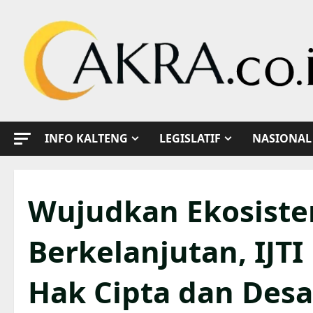
Skip
to
content
INFO KALTENG
LEGISLATIF
NASIONAL
Wujudkan Ekosist
Berkelanjutan, IJT
Hak Cipta dan Desa