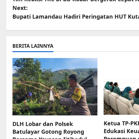
o
Next:
s
Bupati Lamandau Hadiri Peringatan HUT Kuta
t
n
BERITA LAINNYA
a
v
i
g
a
t
Ketua TP-PK
DLH Lobar dan Polsek
Edukasi Keu
Batulayar Gotong Royong
i
Perempuan 