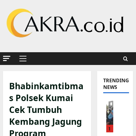
Skip
to
content
Primary
Menu
TRENDING
Bhabinkamtibma
NEWS
s Polsek Kumai
K
Cek Tumbuh
a
p
Kembang Jagung
o
1
l
Program
s