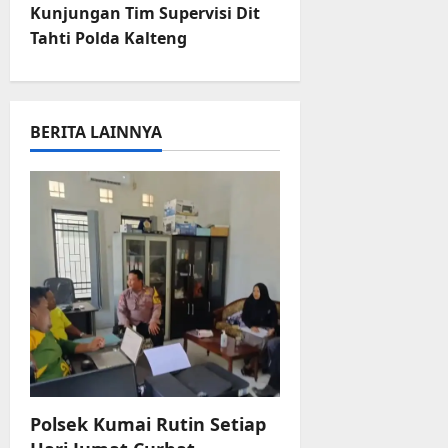
s
r
Kunjungan Tim Supervisi Dit
u
t
Tahti Polda Kalteng
a
n
n
3
a
BERITA LAINNYA
Agustus
2026
v
i
g
a
t
i
o
Polsek Kumai Rutin Setiap