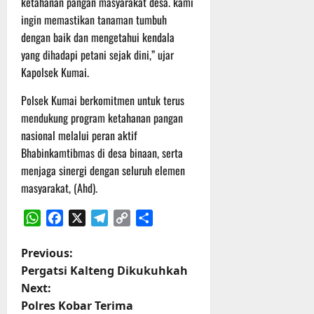
ketahanan pangan masyarakat desa. kami
t
s
b
ingin memastikan tanaman tumbuh
u
B
a
dengan baik dan mengetahui kendala
r
e
h
yang dihadapi petani sejak dini,” ujar
e
r
O
l
Kapolsek Kumai.
5
f
a
Agustus
Polsek Kumai berkomitmen untuk terus
f
n
2026
r
mendukung program ketahanan pangan
j
o
u
nasional melalui peran aktif
a
t
Bhabinkamtibmas di desa binaan, serta
d
menjaga sinergi dengan seluruh elemen
S
3
masyarakat, (Ahd).
e
Agustus
r
2026
i
WhatsApp
Facebook
X
Telegram
Copy
Share
3
Link
P
Previous:
P
a
Pergatsi Kalteng Dikukuhkah
o
s
Next:
u
Polres Kobar Terima