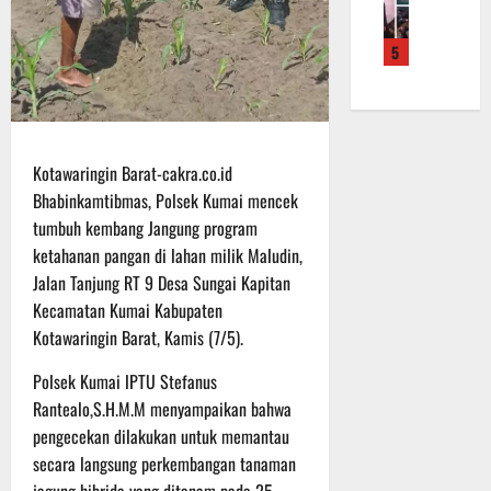
f
a
e
m
b
r
n
r
a
a
5
o
S
a
L
u
a
a
h
a
a
d
s
k
k
n
e
a
a
u
d
r
r
n
k
i
Kotawaringin Barat-cakra.co.id
K
a
B
a
S
a
Bhabinkamtibmas, Polsek Kumai mencek
n
a
n
P
l
F
tumbuh kembang Jangung program
n
P
B
t
i
t
e
ketahanan pangan di lahan milik Maludin,
U
e
s
u
n
Jalan Tanjung RT 9 Desa Sungai Kapitan
n
i
a
g
6
Kecamatan Kumai Kabupaten
g
k
n
e
Agustus
Kotawaringin Barat, Kamis (7/5).
2
T
k
c
2026
2
M
e
e
Polsek Kumai lPTU Stefanus
R
M
p
k
Rantealo,S.H.M.M menyampaikan bahwa
a
D
a
a
pengecekan dilakukan untuk memantau
i
R
d
n
secara langsung perkembangan tanaman
h
e
a
R
P
g