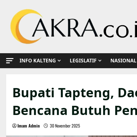
Skip
to
content
INFO KALTENG
LEGISLATIF
NASIONAL
Bupati Tapteng, Dae
Bencana Butuh Pe
Imam Admin
30 November 2025