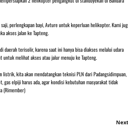
h mempersiapkan 2 helikopter pengangkut di standbyekan di Bandara
i, perlengkapan bayi, Avture untuk keperluan helikopter. Kami jug
a akses jalan ke Tapteng.
 daerah terisolir, karena saat ini hanya bisa diakses melalui udara
 untuk melihat akses atau jalur menuju ke Tapteng.
n listrik, kita akan mendatangkan teknisi PLN dari Padangsidimpuan,
t, gas elpiji harus ada, agar kondisi kebutuhan masyarakat tidak
la (Rimember)
Next