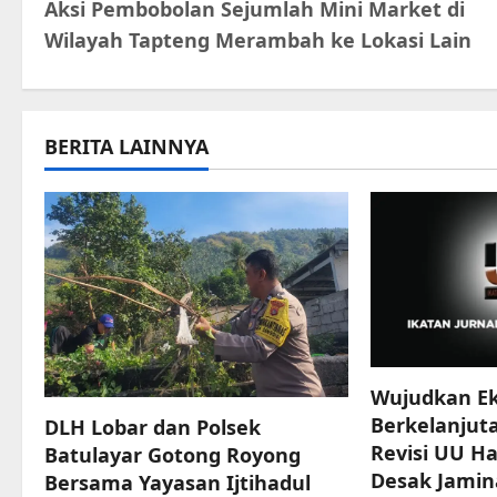
Aksi Pembobolan Sejumlah Mini Market di
o
Wilayah Tapteng Merambah ke Lokasi Lain
s
t
BERITA LAINNYA
n
a
v
i
g
a
Wujudkan Ek
Berkelanjuta
DLH Lobar dan Polsek
t
Revisi UU Ha
Batulayar Gotong Royong
Desak Jamin
Bersama Yayasan Ijtihadul
i