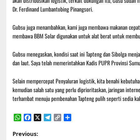
akan distribusikan logistik, terkait dukungan itu, Gusu suda
Dr. Ferdinand Lumbantobing Pinangsori.
Gubsu juga menambahkan, kami juga membawa makanan cepat saj
membawa BBM Solar digunakan untuk alat berat untuk membuk
Gubsu menegaskan, kondisi saat ini Tapteng dan Sibolga menjadi
dan laut. Saya telah memerintahkan Kadis PUPR Provinsi Sumut
Selain mempercepat Penyaluran logistik, kita benahi kebutuha
kemudian salah satu yang perlu diprioritaskan, jaringan interne
terhambat menuju pembenahan Tapteng pulih seperti sedia ka
WhatsApp
Facebook
X
Telegram
Copy
Share
Link
P
Previous: