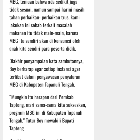
MBG, temuan bahwa ada sedikit juga
t
s
b
tidak sesuai, namun sampai harini masih
u
B
a
tahan perbaikan- perbaikan trus, kami
r
e
h
e
lakukan ini sebab terkait masalah
r
O
l
makanan itu tidak main-main, karena
5
f
a
Agustus
MBG itu sendiri akan di konsumsi oleh
f
n
2026
anak kita sendiri para peserta didik.
r
j
o
u
Diakhir penyampaian kata sambutannya,
a
t
Boy berharap agar setiap instansi agar
d
terlibat dalam pengawasan penyaluran
S
3
MBG di Kabupaten Tapanuli Tengah.
e
Agustus
r
2026
“Mungkin itu harapan dari Pemkab
i
Tapteng, mari sama-sama kita sukseskan,
3
program MBG ini di Kabupaten Tapanuli
P
Tengah,” Tutur Boy mewakili Bupati
a
s
Tapteng.
u