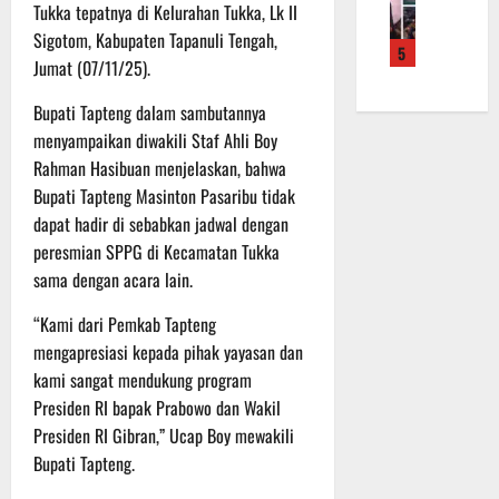
f
a
e
Tukka tepatnya di Kelurahan Tukka, Lk II
m
b
r
n
r
a
Sigotom, Kabupaten Tapanuli Tengah,
a
5
o
S
a
L
u
Jumat (07/11/25).
a
a
h
a
a
d
s
k
k
Bupati Tapteng dalam sambutannya
n
e
a
a
u
d
menyampaikan diwakili Staf Ahli Boy
r
r
n
k
i
Rahman Hasibuan menjelaskan, bahwa
K
a
B
a
S
Bupati Tapteng Masinton Pasaribu tidak
a
n
a
n
P
dapat hadir di sebabkan jadwal dengan
l
F
n
P
B
peresmian SPPG di Kecamatan Tukka
t
i
t
e
U
e
s
sama dengan acara lain.
u
n
n
i
a
g
6
“Kami dari Pemkab Tapteng
g
k
n
e
Agustus
2
mengapresiasi kepada pihak yayasan dan
T
k
c
2026
2
M
e
kami sangat mendukung program
e
R
M
p
k
Presiden RI bapak Prabowo dan Wakil
a
D
a
a
Presiden RI Gibran,” Ucap Boy mewakili
i
R
d
n
Bupati Tapteng.
h
e
a
R
P
g