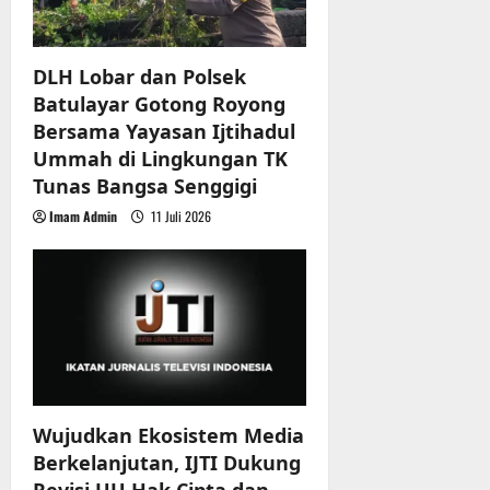
i
o
DLH Lobar dan Polsek
n
Batulayar Gotong Royong
Bersama Yayasan Ijtihadul
Ummah di Lingkungan TK
Tunas Bangsa Senggigi
Imam Admin
11 Juli 2026
Wujudkan Ekosistem Media
Berkelanjutan, IJTI Dukung