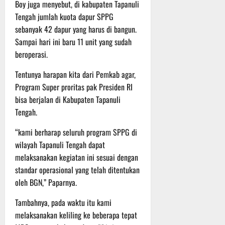
P
u
Boy juga menyebut, di kabupaten Tapanuli
o
u
e
t
Tengah jumlah kuota dapur SPPG
d
l
r
i
sebanyak 42 dapur yang harus di bangun.
i
e
s
n
Sampai hari ini baru 11 unit yang sudah
u
r
o
beroperasi.
m
k
n
6
d
e
e
Agustus
Tentunya harapan kita dari Pemkab agar,
i
-
l
2026
Program Super proritas pak Presiden RI
K
1
y
e
bisa berjalan di Kabupaten Tapanuli
2
a
j
9
n
Tengah.
u
T
g
r
“kami berharap seluruh program SPPG di
A
A
n
2
wilayah Tapanuli Tengah dapat
l
a
0
a
melaksanakan kegiatan ini sesuai dengan
s
2
m
standar operasional yang telah ditentukan
A
6
i
oleh BGN,” Paparnya.
d
T
M
v
e
u
Tambahnya, pada waktu itu kami
e
r
s
melaksanakan keliling ke beberapa tepat
n
u
i