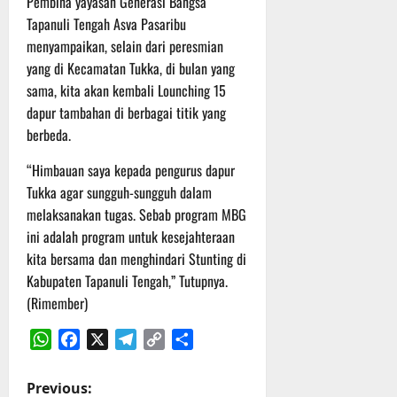
Pembina yayasan Generasi Bangsa
r
u
Tapanuli Tengah Asva Pasaribu
a
menyampaikan, selain dari peresmian
n
yang di Kecamatan Tukka, di bulan yang
sama, kita akan kembali Lounching 15
3
dapur tambahan di berbagai titik yang
Agustus
berbeda.
2026
“Himbauan saya kepada pengurus dapur
Tukka agar sungguh-sungguh dalam
melaksanakan tugas. Sebab program MBG
ini adalah program untuk kesejahteraan
kita bersama dan menghindari Stunting di
Kabupaten Tapanuli Tengah,” Tutupnya.
(Rimember)
WhatsApp
Facebook
X
Telegram
Copy
Share
Link
P
Previous: