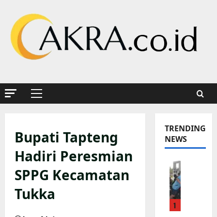
Skip
to
content
Primary
Menu
TRENDING
Bupati Tapteng
NEWS
Hadiri Peresmian
K
SPPG Kecamatan
a
p
Tukka
o
1
l
s