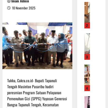
Imam Admin
P
e
10 November 2025
o
k
l
K
s
o
2
e
l
k
a
K
K
m
a
o
P
p
t
a
o
a
t
3
l
w
r
r
a
o
P
e
r
l
e
s
i
i
n
K
n
d
Tukka, Cakra.co.id- Bupati Tapanuli
g
o
g
a
Tengah Masinton Pasaribu hadiri
4
e
b
i
n
peresmian Program Satuan Pelayanan
r
a
n
H
Pemenuhan Gizi (SPPG) Yayasan Generasi
O
j
r
L
i
f
Bangsa Tapanuli Tengah, Kecamatan
a
S
a
m