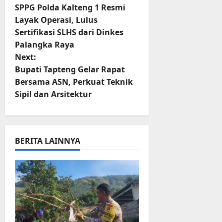
SPPG Polda Kalteng 1 Resmi
o
Layak Operasi, Lulus
Sertifikasi SLHS dari Dinkes
s
Palangka Raya
t
Next:
Bupati Tapteng Gelar Rapat
n
Bersama ASN, Perkuat Teknik
Sipil dan Arsitektur
a
v
i
BERITA LAINNYA
g
a
t