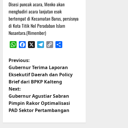
t
s
Disesi puncak acara, Menko akan
b
u
B
a
menghadiri acara lanjutan esok
r
e
h
bertempat di Kecamatan Barus, persisnya
e
r
di Kota Titik Nol Peradaban Islam
O
l
5
Nusantara.(Rimember)
f
a
Agustus
f
n
2026
WhatsApp
Facebook
X
Telegram
Copy
Share
r
j
Link
o
u
P
a
Previous:
t
d
Gubernur Terima Laporan
o
S
3
Eksekutif Daerah dan Policy
e
Agustus
Brief dari BPKP Kalteng
s
r
2026
Next:
i
t
Gubernur Agustiar Sabran
3
Pimpin Rakor Optimalisasi
P
n
a
PAD Sektor Pertambangan
s
a
u