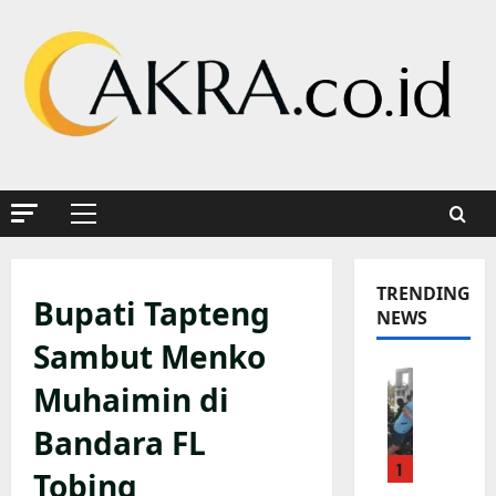
Skip
to
content
Primary
Menu
TRENDING
Bupati Tapteng
NEWS
Sambut Menko
K
Muhaimin di
a
p
Bandara FL
o
1
l
Tobing
s