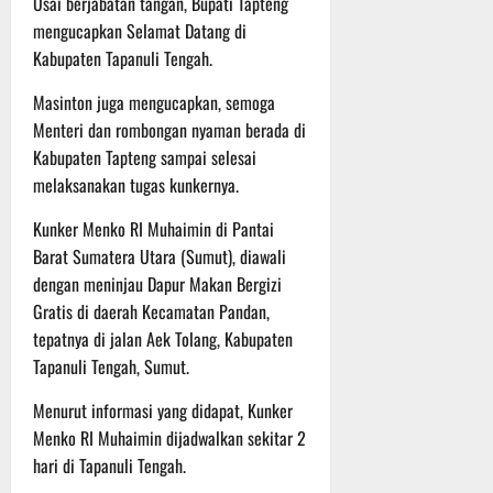
P
Usai berjabatan tangan, Bupati Tapteng
u
o
u
e
t
mengucapkan Selamat Datang di
d
l
r
i
Kabupaten Tapanuli Tengah.
i
e
s
n
u
r
o
Masinton juga mengucapkan, semoga
m
k
n
Menteri dan rombongan nyaman berada di
6
d
e
e
Agustus
Kabupaten Tapteng sampai selesai
i
-
l
2026
melaksanakan tugas kunkernya.
K
1
y
e
2
a
Kunker Menko RI Muhaimin di Pantai
j
9
n
Barat Sumatera Utara (Sumut), diawali
u
T
g
dengan meninjau Dapur Makan Bergizi
r
A
A
Gratis di daerah Kecamatan Pandan,
n
2
l
a
tepatnya di jalan Aek Tolang, Kabupaten
0
a
s
2
m
Tapanuli Tengah, Sumut.
A
6
i
d
Menurut informasi yang didapat, Kunker
T
M
v
e
Menko RI Muhaimin dijadwalkan sekitar 2
u
e
r
s
hari di Tapanuli Tengah.
n
u
i