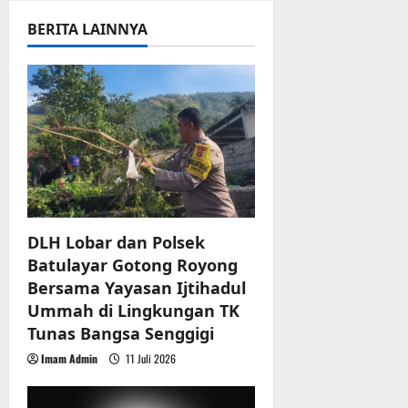
r
v
u
BERITA LAINNYA
a
i
n
g
3
Agustus
a
2026
t
i
o
DLH Lobar dan Polsek
Batulayar Gotong Royong
n
Bersama Yayasan Ijtihadul
Ummah di Lingkungan TK
Tunas Bangsa Senggigi
Imam Admin
11 Juli 2026