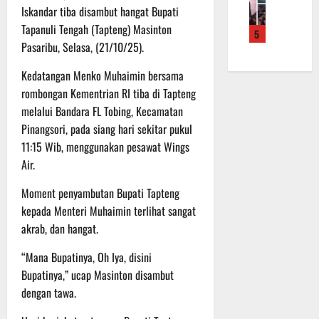
f
a
e
m
b
Iskandar tiba disambut hangat Bupati
r
n
r
a
a
Tapanuli Tengah (Tapteng) Masinton
5
o
S
a
L
u
Pasaribu, Selasa, (21/10/25).
a
a
h
a
a
d
s
k
k
n
Kedatangan Menko Muhaimin bersama
e
a
a
u
d
rombongan Kementrian RI tiba di Tapteng
r
r
n
k
i
melalui Bandara FL Tobing, Kecamatan
K
a
B
a
S
Pinangsori, pada siang hari sekitar pukul
a
n
a
n
P
l
11:15 Wib, menggunakan pesawat Wings
F
n
P
B
t
i
t
Air.
e
U
e
s
u
n
n
Moment penyambutan Bupati Tapteng
i
a
g
6
g
k
kepada Menteri Muhaimin terlihat sangat
n
e
Agustus
2
T
k
c
akrab, dan hangat.
2026
2
M
e
e
R
M
“Mana Bupatinya, Oh Iya, disini
p
k
a
D
a
Bupatinya,” ucap Masinton disambut
a
i
R
d
n
dengan tawa.
h
e
a
R
P
g