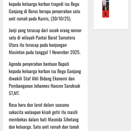
f
a
e
m
kepada keluarga korban tragedi isu Begu
b
r
n
r
a
a
Ganjang di Barus berupa penyerahan satu
5
o
S
a
L
u
unit rumah pada Kamis, (30/10/25).
a
a
h
a
a
d
s
k
k
n
Janji yang terucap dari sosok orang nomor
e
a
a
u
d
satu di wilayah Pantai Barat Sumatera
r
r
n
k
i
Utara itu terucap pada kunjungan
K
a
B
a
S
Masinton pada tanggal 1 November 2025.
a
n
a
n
P
l
F
n
P
B
Agenda penyerahan bantuan Bupati
t
i
t
e
U
kepada keluarga korban isu Begu Ganjang
e
s
u
n
diwakili Staf Ahli Bidang Ekonomi dan
n
i
a
g
6
g
Pembangunan Johannes Hanzen Saruksuk
k
n
e
Agustus
2
T
k
ST,MT.
c
2026
2
M
e
e
R
Rasa haru dan larut dalam suasana
M
p
k
a
D
sukacita walaupun kisah getir itu masih
a
a
i
R
d
n
membekas dalam hati Masnida Sihotang
h
e
a
R
dan keluarga. Satu unit rumah dan tanah
P
g