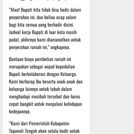
t
s
b
“Maaf Bupati kita tidak bisa hadir dalam
u
B
a
r
penyerahan ini, dan beliau ucap salam
e
h
e
r
bagi kita semua yang berhadir disini.
O
l
Jadwal kerja Bupati di luar kota masih
5
f
a
Agustus
padat, akhirnya kami diamanatkan untuk
f
n
2026
penyerahan rumah ini,” ungkapnya.
r
j
o
u
Bantuan biaya pembelian rumah ini
a
t
merupakan sebagai wujud kepedulian
d
Bupati berkolaborasi dengan Keluarga.
S
3
Kami berharap Ibu beserta anak-anak dan
e
Agustus
keluarga lainnya untuk tabah dalam
r
2026
i
menghadapi musibah tersebut dan harus
3
cepat bangkit untuk menjalani kehidupan
P
kedepannya.
a
s
“Kami dari Pemerintah Kabupaten
u
Tapanuli Tengah akan selalu hadir untuk