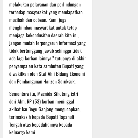
r
melakukan pelayanan dan perlindungan
u
terhadap masyarakat yang mendapatkan
a
musibah dan cobaan. Kami juga
n
menghimbau masyarakat untuk tetap
menjaga kekondusifan daerah kita ini,
3
Agustus
jangan mudah terpengaruh informasi yang
2026
tidak bertanggung jawab sehingga tidak
ada lagi korban lainnya,” tutupnya di akhir
penyampaian kata sambutan Bupati yang
diwakilkan oleh Staf Ahli Bidang Ekonomi
dan Pembangunan Hanzen Saruksuk.
Sementara itu, Masnida Sihotang istri
dari Alm. RP (53) korban meninggal
akibat Isu Begu Ganjang mengucapkan,
terimakasih kepada Bupati Tapanuli
Tengah atas kepeduliannya kepada
keluarga kami.