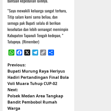
bantuan kepedulian lainnya.
“Saya mewakili keluarga sangat terharu,
Titip salam kami sama beliau, dan
semoga pak Bupati selalu di berikan
kesehatan dan lebih semangat memimpin
Kabupaten Tapanuli Tengah kedepan, ”
Tutupnya. (Rimember)
WhatsApp
Facebook
X
Telegram
Copy
Share
Link
P
Previous:
Bupati Murung Raya Heriyus
o
Hadiri Pertandingan Final Bola
Voli Muara Tuhup CUP-02
s
Next:
t
Polsek Medan Area Tangkap
Bandit Pembobol Rumah
n
Warga