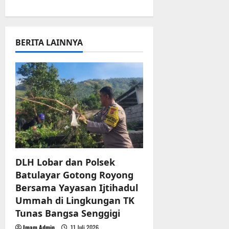
a
v
BERITA LAINNYA
i
g
a
t
i
o
DLH Lobar dan Polsek
Batulayar Gotong Royong
n
Bersama Yayasan Ijtihadul
Ummah di Lingkungan TK
Tunas Bangsa Senggigi
Imam Admin
11 Juli 2026