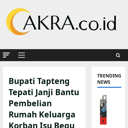
Skip
to
content
Primary
Menu
TRENDING
Bupati Tapteng
NEWS
Tepati Janji Bantu
K
Pembelian
a
p
Rumah Keluarga
o
1
l
Korban Isu Begu
s