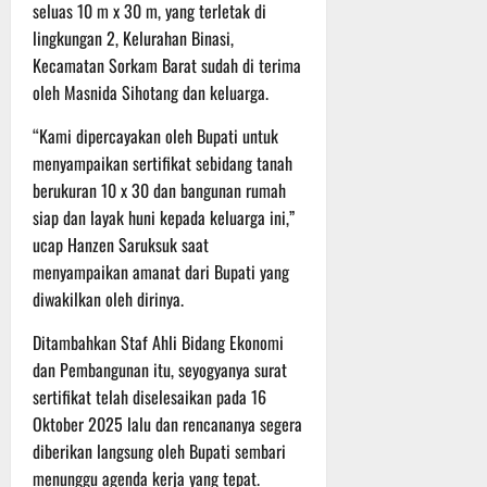
P
u
seluas 10 m x 30 m, yang terletak di
o
u
e
t
lingkungan 2, Kelurahan Binasi,
d
l
r
i
Kecamatan Sorkam Barat sudah di terima
i
e
s
n
oleh Masnida Sihotang dan keluarga.
u
r
o
m
k
n
6
“Kami dipercayakan oleh Bupati untuk
d
e
e
Agustus
menyampaikan sertifikat sebidang tanah
i
-
l
2026
K
berukuran 10 x 30 dan bangunan rumah
1
y
e
2
a
siap dan layak huni kepada keluarga ini,”
j
9
n
ucap Hanzen Saruksuk saat
u
T
g
menyampaikan amanat dari Bupati yang
r
A
A
diwakilkan oleh dirinya.
n
2
l
a
0
a
Ditambahkan Staf Ahli Bidang Ekonomi
s
2
m
dan Pembangunan itu, seyogyanya surat
A
6
i
sertifikat telah diselesaikan pada 16
d
T
M
Oktober 2025 lalu dan rencananya segera
v
e
u
diberikan langsung oleh Bupati sembari
e
r
s
n
u
menunggu agenda kerja yang tepat.
i