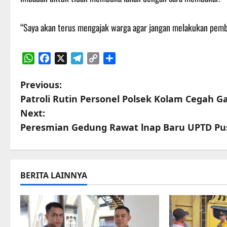
“Saya akan terus mengajak warga agar jangan melakukan pemb
WhatsApp
Facebook
X
Telegram
Copy
Share
Link
P
Previous:
Patroli Rutin Personel Polsek Kolam Cegah
o
Next:
s
Peresmian Gedung Rawat lnap Baru UPTD Pus
t
n
BERITA LAINNYA
a
v