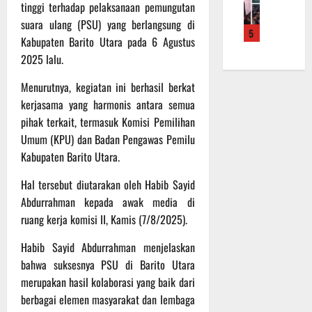
f
a
tinggi terhadap pelaksanaan pemungutan
e
m
b
r
n
r
a
suara ulang (PSU) yang berlangsung di
a
5
o
S
a
L
u
Kabupaten Barito Utara pada 6 Agustus
a
a
h
a
a
2025 lalu.
d
s
k
k
n
e
a
a
u
d
Menurutnya, kegiatan ini berhasil berkat
r
r
n
k
i
kerjasama yang harmonis antara semua
K
a
B
a
S
pihak terkait, termasuk Komisi Pemilihan
a
n
a
n
P
Umum (KPU) dan Badan Pengawas Pemilu
l
F
n
P
B
Kabupaten Barito Utara.
t
i
t
e
U
e
s
u
n
Hal tersebut diutarakan oleh Habib Sayid
n
i
a
g
6
Abdurrahman kepada awak media di
g
k
n
e
Agustus
2
ruang kerja komisi II, Kamis (7/8/2025).
T
k
c
2026
2
M
e
e
Habib Sayid Abdurrahman menjelaskan
R
M
p
k
bahwa suksesnya PSU di Barito Utara
a
D
a
a
i
R
merupakan hasil kolaborasi yang baik dari
d
n
h
e
a
berbagai elemen masyarakat dan lembaga
R
P
g