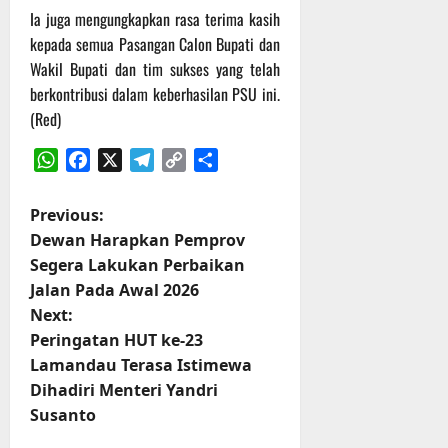
t
s
b
Ia juga mengungkapkan rasa terima kasih
u
B
a
kepada semua Pasangan Calon Bupati dan
r
e
h
Wakil Bupati dan tim sukses yang telah
e
r
berkontribusi dalam keberhasilan PSU ini.
O
l
5
(Red)
f
a
Agustus
f
n
2026
WhatsApp
Facebook
X
Telegram
Copy
Share
r
j
Link
o
u
a
t
P
Previous:
d
Dewan Harapkan Pemprov
S
o
3
Segera Lakukan Perbaikan
e
Agustus
Jalan Pada Awal 2026
s
r
2026
Next:
i
t
Peringatan HUT ke-23
3
P
Lamandau Terasa Istimewa
n
a
Dihadiri Menteri Yandri
s
Susanto
a
u