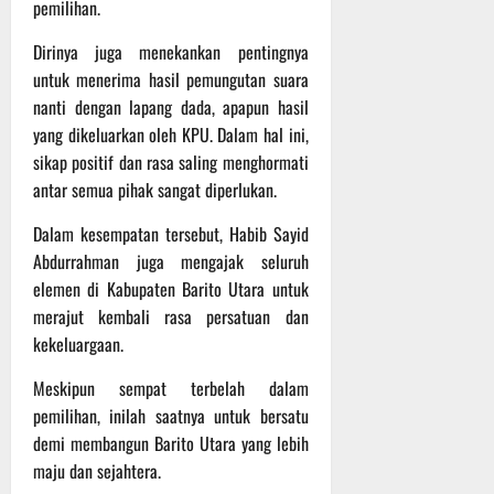
P
u
pemilihan.
o
u
e
t
d
l
r
Dirinya juga menekankan pentingnya
i
i
e
s
n
untuk menerima hasil pemungutan suara
u
r
o
nanti dengan lapang dada, apapun hasil
m
k
n
6
yang dikeluarkan oleh KPU. Dalam hal ini,
d
e
e
Agustus
sikap positif dan rasa saling menghormati
i
-
l
2026
antar semua pihak sangat diperlukan.
K
1
y
e
2
a
Dalam kesempatan tersebut, Habib Sayid
j
9
n
Abdurrahman juga mengajak seluruh
u
T
g
elemen di Kabupaten Barito Utara untuk
r
A
A
n
2
merajut kembali rasa persatuan dan
l
a
0
a
kekeluargaan.
s
2
m
A
Meskipun sempat terbelah dalam
6
i
d
T
M
pemilihan, inilah saatnya untuk bersatu
v
e
u
demi membangun Barito Utara yang lebih
e
r
s
maju dan sejahtera.
n
u
i