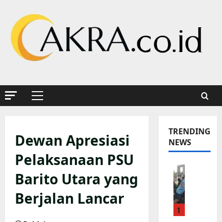
Skip
to
content
Primary
Menu
TRENDING
Dewan Apresiasi
NEWS
Pelaksanaan PSU
K
Barito Utara yang
a
p
Berjalan Lancar
o
1
l
s