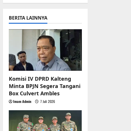
r
v
u
a
i
BERITA LAINNYA
n
g
3
Agustus
a
2026
t
i
Komisi IV DPRD Kalteng
o
Minta BPJN Segera Tangani
n
Box Culvert Ambles
Imam Admin
7 Juli 2026