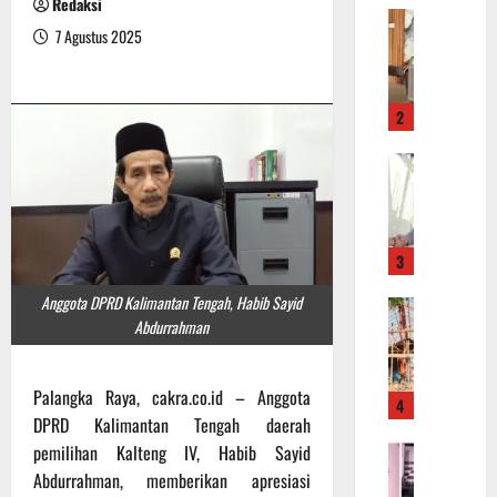
Redaksi
P
e
7 Agustus 2025
o
k
l
K
s
o
2
e
l
k
a
K
K
m
a
o
P
p
t
a
o
a
t
3
l
w
r
r
a
o
Anggota DPRD Kalimantan Tengah, Habib Sayid
P
e
r
l
Abdurrahman
e
s
i
i
n
K
n
d
g
o
g
a
Palangka Raya, cakra.co.id – Anggota
4
e
b
i
n
DPRD Kalimantan Tengah daerah
r
a
n
H
pemilihan Kalteng IV, Habib Sayid
O
j
r
L
i
f
Abdurrahman, memberikan apresiasi
a
S
a
m