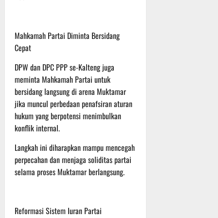
r
u
a
n
Mahkamah Partai Diminta Bersidang
Cepat
3
DPW dan DPC PPP se-Kalteng juga
Agustus
2026
meminta Mahkamah Partai untuk
bersidang langsung di arena Muktamar
jika muncul perbedaan penafsiran aturan
hukum yang berpotensi menimbulkan
konflik internal.
Langkah ini diharapkan mampu mencegah
perpecahan dan menjaga soliditas partai
selama proses Muktamar berlangsung.
Reformasi Sistem Iuran Partai