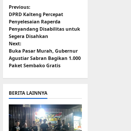
P
Previous:
DPRD Kalteng Percepat
o
Penyelesaian Raperda
Penyandang Disabilitas untuk
s
Segera Disahkan
t
Next:
Buka Pasar Murah, Gubernur
n
Agustiar Sabran Bagikan 1.000
Paket Sembako Gratis
a
v
i
BERITA LAINNYA
g
a