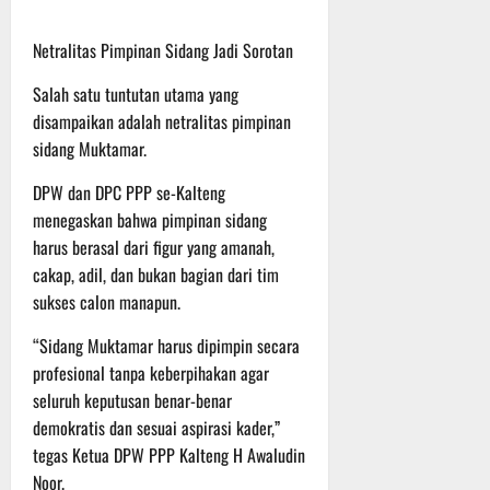
t
s
b
u
B
a
Netralitas Pimpinan Sidang Jadi Sorotan
r
e
h
e
r
Salah satu tuntutan utama yang
O
l
5
disampaikan adalah netralitas pimpinan
f
a
Agustus
sidang Muktamar.
f
n
2026
r
j
DPW dan DPC PPP se-Kalteng
o
u
menegaskan bahwa pimpinan sidang
a
t
harus berasal dari figur yang amanah,
d
cakap, adil, dan bukan bagian dari tim
S
3
sukses calon manapun.
e
Agustus
r
2026
“Sidang Muktamar harus dipimpin secara
i
profesional tanpa keberpihakan agar
3
P
seluruh keputusan benar-benar
a
demokratis dan sesuai aspirasi kader,”
s
tegas Ketua DPW PPP Kalteng H Awaludin
u
Noor.