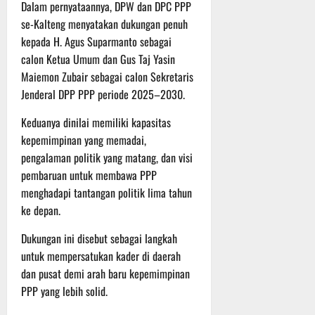
P
u
Dalam pernyataannya, DPW dan DPC PPP
o
u
e
t
se-Kalteng menyatakan dukungan penuh
d
l
r
i
kepada H. Agus Suparmanto sebagai
i
e
s
n
calon Ketua Umum dan Gus Taj Yasin
u
r
o
m
Maiemon Zubair sebagai calon Sekretaris
k
n
6
d
e
Jenderal DPP PPP periode 2025–2030.
e
Agustus
i
-
l
2026
Keduanya dinilai memiliki kapasitas
K
1
y
e
2
kepemimpinan yang memadai,
a
j
9
n
pengalaman politik yang matang, dan visi
u
T
g
pembaruan untuk membawa PPP
r
A
A
menghadapi tantangan politik lima tahun
n
2
l
ke depan.
a
0
a
s
2
m
Dukungan ini disebut sebagai langkah
A
6
i
untuk mempersatukan kader di daerah
d
T
M
dan pusat demi arah baru kepemimpinan
v
e
u
PPP yang lebih solid.
e
r
s
n
u
i