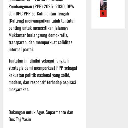
f
a
e
m
b
Pembangunan (PPP) 2025–2030, DPW
r
n
r
a
a
dan DPC PPP se-Kalimantan Tengah
5
o
S
a
L
u
(Kalteng) menyampaikan tujuh tuntutan
a
a
h
a
a
d
s
penting untuk memastikan jalannya
k
k
n
e
a
a
Muktamar berlangsung demokratis,
u
d
r
r
n
k
i
transparan, dan memperkuat soliditas
K
a
B
a
S
internal partai.
a
n
a
n
P
l
F
n
P
Tuntutan ini dinilai sebagai langkah
B
t
i
t
e
U
strategis demi memperkuat PPP sebagai
e
s
u
n
kekuatan politik nasional yang solid,
n
i
a
g
6
modern, dan responsif terhadap aspirasi
g
k
n
e
Agustus
masyarakat.
2
T
k
c
2026
2
M
e
e
R
M
p
k
a
D
a
a
Dukungan untuk Agus Suparmanto dan
i
R
d
n
Gus Taj Yasin
h
e
a
R
P
g