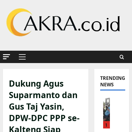
Skip
to
content
Primary
Menu
TRENDING
Dukung Agus
NEWS
Suparmanto dan
K
Gus Taj Yasin,
a
p
DPW-DPC PPP se-
o
1
l
Kalteng Siap
s