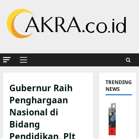
Skip
to
content
Primary
Menu
TRENDING
Gubernur Raih
NEWS
Penghargaan
K
Nasional di
a
p
Bidang
o
1
l
Pendidikan, Plt
s