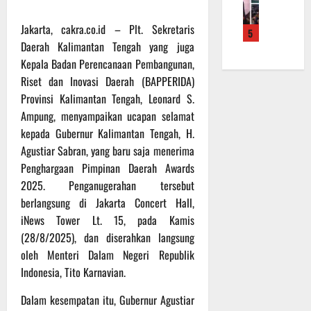
f
a
e
m
b
r
n
r
a
a
Jakarta, cakra.co.id – Plt. Sekretaris
5
o
S
a
L
u
Daerah Kalimantan Tengah yang juga
a
a
h
a
a
Kepala Badan Perencanaan Pembangunan,
d
s
k
k
n
e
Riset dan Inovasi Daerah (BAPPERIDA)
a
a
u
d
r
r
Provinsi Kalimantan Tengah, Leonard S.
n
k
i
K
a
B
a
Ampung, menyampaikan ucapan selamat
S
a
n
a
n
P
kepada Gubernur Kalimantan Tengah, H.
l
F
n
P
B
Agustiar Sabran, yang baru saja menerima
t
i
t
e
U
Penghargaan Pimpinan Daerah Awards
e
s
u
n
2025. Penganugerahan tersebut
n
i
a
g
6
berlangsung di Jakarta Concert Hall,
g
k
n
e
Agustus
2
T
iNews Tower Lt. 15, pada Kamis
k
c
2026
2
M
e
(28/8/2025), dan diserahkan langsung
e
R
M
p
k
oleh Menteri Dalam Negeri Republik
a
D
a
a
Indonesia, Tito Karnavian.
i
R
d
n
h
e
a
R
Dalam kesempatan itu, Gubernur Agustiar
P
g