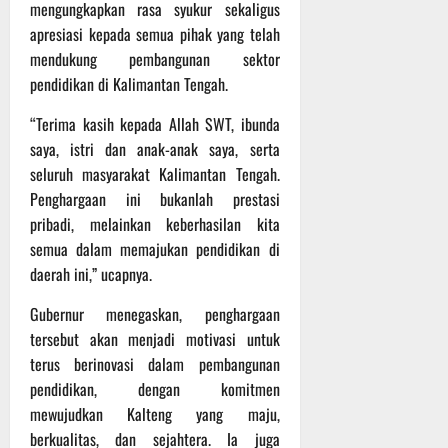
P
u
mengungkapkan rasa syukur sekaligus
o
u
e
t
apresiasi kepada semua pihak yang telah
d
l
r
i
mendukung pembangunan sektor
i
e
s
n
pendidikan di Kalimantan Tengah.
u
r
o
m
k
n
6
“Terima kasih kepada Allah SWT, ibunda
d
e
e
Agustus
saya, istri dan anak-anak saya, serta
i
-
l
2026
seluruh masyarakat Kalimantan Tengah.
K
1
y
e
2
Penghargaan ini bukanlah prestasi
a
j
9
n
pribadi, melainkan keberhasilan kita
u
T
g
semua dalam memajukan pendidikan di
r
A
A
daerah ini,” ucapnya.
n
2
l
a
0
a
Gubernur menegaskan, penghargaan
s
2
m
tersebut akan menjadi motivasi untuk
A
6
i
terus berinovasi dalam pembangunan
d
T
M
pendidikan, dengan komitmen
v
e
u
mewujudkan Kalteng yang maju,
e
r
s
n
berkualitas, dan sejahtera. Ia juga
u
i