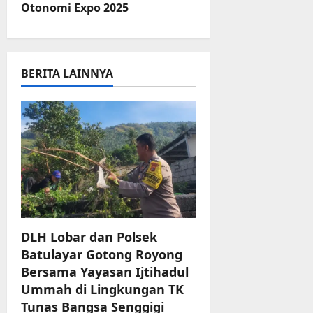
n
Otonomi Expo 2025
a
v
BERITA LAINNYA
i
g
a
t
i
o
DLH Lobar dan Polsek
Batulayar Gotong Royong
n
Bersama Yayasan Ijtihadul
Ummah di Lingkungan TK
Tunas Bangsa Senggigi