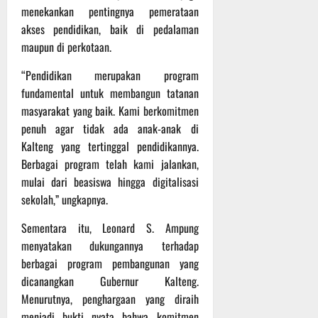
t
s
menekankan pentingnya pemerataan
b
u
B
a
akses pendidikan, baik di pedalaman
r
e
h
maupun di perkotaan.
e
r
O
l
“Pendidikan merupakan program
5
f
a
Agustus
fundamental untuk membangun tatanan
f
n
2026
masyarakat yang baik. Kami berkomitmen
r
j
penuh agar tidak ada anak-anak di
o
u
Kalteng yang tertinggal pendidikannya.
a
t
Berbagai program telah kami jalankan,
d
S
mulai dari beasiswa hingga digitalisasi
3
e
Agustus
sekolah,” ungkapnya.
r
2026
i
Sementara itu, Leonard S. Ampung
3
menyatakan dukungannya terhadap
P
berbagai program pembangunan yang
a
dicanangkan Gubernur Kalteng.
s
Menurutnya, penghargaan yang diraih
u
menjadi bukti nyata bahwa komitmen