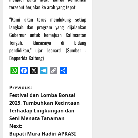
r
tersebut berjalan ke arah yang tepat.
u
a
“Kami akan terus mendukung setiap
n
langkah dan program yang dijalankan
Gubernur untuk kemajuan Kalimantan
3
Tengah, khususnya di bidang
Agustus
2026
pendidikan,” ujar Leonard. (Sumber :
Bapperida Kalteng)
WhatsApp
Facebook
X
Telegram
Copy
Share
Link
P
Previous:
Festival dan Lomba Bonsai
o
2025, Tumbuhkan Kecintaan
Terhadap Lingkungan dan
s
Seni Menata Tanaman
t
Next:
Bupati Mura Hadiri APKASI