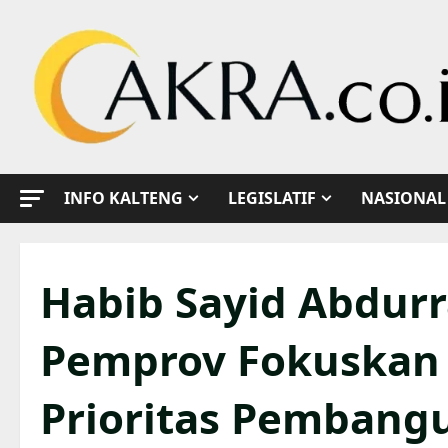
Skip
to
content
INFO KALTENG
LEGISLATIF
NASIONAL
Habib Sayid Abdur
Pemprov Fokuskan
Prioritas Pembang