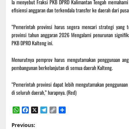
Ia menyebut Fraksi PKB DPRD Kalimantan Tengah memahami 
efisiensi anggaran dan terkendala transfer ke daerah dari pusa
“Pemerintah provinsi harus segera mencari strategi yang
provinsi tahun anggaran 2026 Mengalami penurunan signifik
PKB DPRD Kalteng ini.
Menurutnya pemprov harus mengutamakan penggunaan angg
pembangunan berkelanjutan di semua daerah Kalteng.
“Pemerintah provinsi dapat lebih mengutamakan penggunaan
di seluruh daerah,” harapnya. (Red)
WhatsApp
Facebook
X
Telegram
Copy
Share
Link
P
Previous: