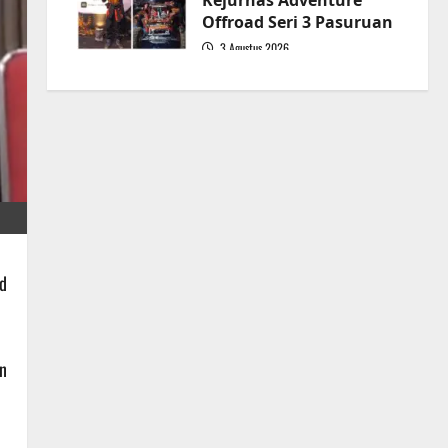
Kejurnas Adventure
Offroad Seri 3 Pasuruan
3 Agustus 2026
5
id
n