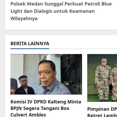
Polsek Medan Sunggal Perkuat Patroli Blue
o
Light dan Dialogis untuk Keamanan
s
Wilayahnya
t
n
BERITA LAINNYA
a
v
i
g
a
Komisi IV DPRD Kalteng Minta
t
BPJN Segera Tangani Box
Pimpinan DP
Culvert Ambles
Retret Lemh