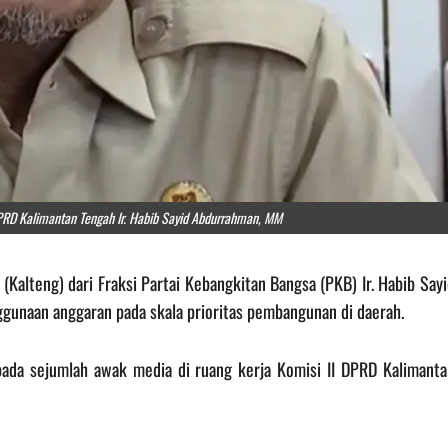
DPRD Kalimantan Tengah Ir. Habib Sayid Abdurrahman, MM
Kalteng) dari Fraksi Partai Kebangkitan Bangsa (PKB) Ir. Habib Say
unaan anggaran pada skala prioritas pembangunan di daerah.
ada sejumlah awak media di ruang kerja Komisi II DPRD Kalimanta