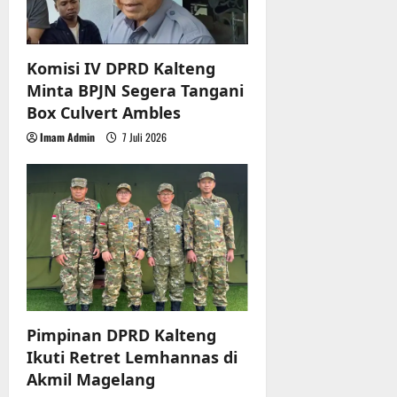
t
r
u
i
a
n
Komisi IV DPRD Kalteng
o
Minta BPJN Segera Tangani
3
n
Box Culvert Ambles
Agustus
Imam Admin
7 Juli 2026
2026
Pimpinan DPRD Kalteng
Ikuti Retret Lemhannas di
Akmil Magelang