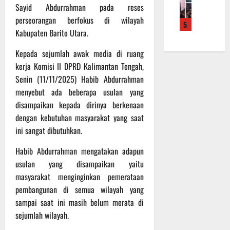
f
a
e
m
Sayid Abdurrahman pada reses
b
r
n
r
a
a
perseorangan berfokus di wilayah
5
o
S
a
L
u
Kabupaten Barito Utara.
a
a
h
a
a
d
s
k
k
n
Kepada sejumlah awak media di ruang
e
a
a
u
d
kerja Komisi II DPRD Kalimantan Tengah,
r
r
n
k
i
Senin (11/11/2025) Habib Abdurrahman
K
a
B
a
S
menyebut ada beberapa usulan yang
a
n
a
n
P
disampaikan kepada dirinya berkenaan
l
F
n
P
B
t
i
dengan kebutuhan masyarakat yang saat
t
e
U
e
s
u
ini sangat dibutuhkan.
n
n
i
a
g
6
g
Habib Abdurrahman mengatakan adapun
k
n
e
Agustus
2
T
k
usulan yang disampaikan yaitu
c
2026
2
M
e
e
masyarakat menginginkan pemerataan
R
M
p
k
pembangunan di semua wilayah yang
a
D
a
a
sampai saat ini masih belum merata di
i
R
d
n
sejumlah wilayah.
h
e
a
R
P
g