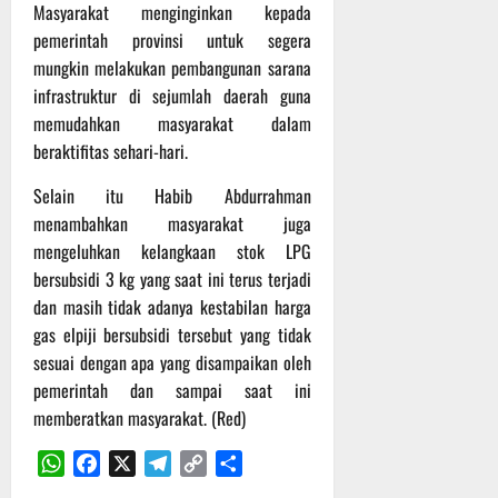
P
u
Masyarakat menginginkan kepada
o
u
e
t
pemerintah provinsi untuk segera
d
l
r
i
mungkin melakukan pembangunan sarana
i
e
s
n
infrastruktur di sejumlah daerah guna
u
r
o
m
k
memudahkan masyarakat dalam
n
6
d
e
e
beraktifitas sehari-hari.
Agustus
i
-
l
2026
K
Selain itu Habib Abdurrahman
1
y
e
2
a
menambahkan masyarakat juga
j
9
n
mengeluhkan kelangkaan stok LPG
u
T
g
bersubsidi 3 kg yang saat ini terus terjadi
r
A
A
dan masih tidak adanya kestabilan harga
n
2
l
gas elpiji bersubsidi tersebut yang tidak
a
0
a
sesuai dengan apa yang disampaikan oleh
s
2
m
A
pemerintah dan sampai saat ini
6
i
d
T
memberatkan masyarakat. (Red)
M
v
e
u
e
WhatsApp
Facebook
X
Telegram
Copy
Share
r
s
n
u
Link
i