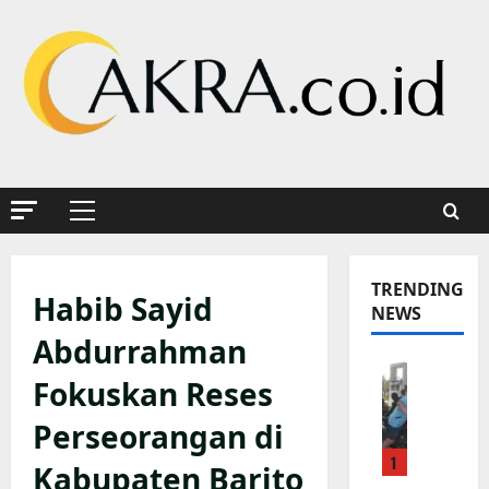
Skip
to
content
Primary
Menu
TRENDING
Habib Sayid
NEWS
Abdurrahman
K
Fokuskan Reses
a
p
Perseorangan di
o
1
l
Kabupaten Barito
s