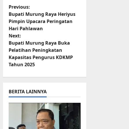
t
s
b
P
Previous:
u
B
a
Bupati Murung Raya Heriyus
r
e
h
o
Pimpin Upacara Peringatan
e
r
Hari Pahlawan
O
l
s
5
f
a
Next:
Agustus
f
n
2026
t
Bupati Murung Raya Buka
r
j
Pelatihan Peningkatan
o
u
n
Kapasitas Pengurus KDKMP
a
t
Tahun 2025
d
a
S
3
v
e
Agustus
r
2026
i
BERITA LAINNYA
i
3
g
P
a
a
s
u