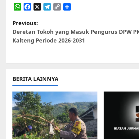
WhatsApp
Facebook
X
Telegram
Copy
Share
Link
P
Previous:
Deretan Tokoh yang Masuk Pengurus DPW P
o
Kalteng Periode 2026-2031
s
t
n
BERITA LAINNYA
a
v
i
g