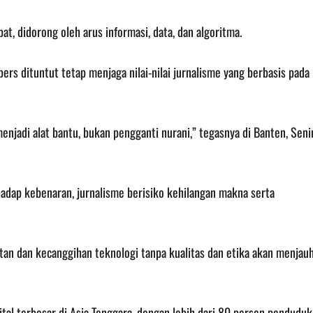
t, didorong oleh arus informasi, data, dan algoritma.
 pers dituntut tetap menjaga nilai-nilai jurnalisme yang berbasis pada
menjadi alat bantu, bukan pengganti nurani,” tegasnya di Banten, Seni
dap kebenaran, jurnalisme berisiko kehilangan makna serta
an dan kecanggihan teknologi tanpa kualitas dan etika akan menjau
ital terbesar di Asia Tenggara, dengan lebih dari 80 persen penduduk