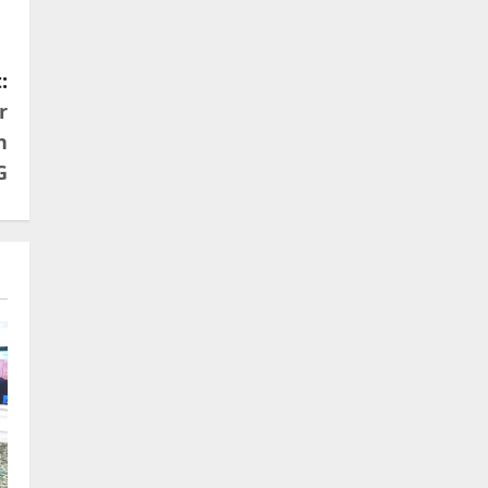
:
r
n
G