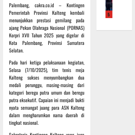
a
r
r
n
k
Palembang, cakra.co.id – Kontingen
A
K
a
B
a
Pemerintah Provinsi Kalteng kembali
5
t
a
n
a
n
menunjukkan prestasi gemilang pada
l
l
F
n
P
ajang Pekan Olahraga Nasional (PORNAS)
e
t
i
t
e
t
Korpri XVII Tahun 2025 yang digelar di
e
s
u
n
T
n
i
Kota Palembang, Provinsi Sumatera
a
g
a
g
k
n
Selatan.
e
e
2
T
k
c
k
2
Pada hari ketiga pelaksanaan kegiatan,
M
e
e
w
R
M
p
Selasa (7/10/2025), tim tenis meja
k
o
a
D
a
a
Kalteng sukses menyumbangkan dua
n
i
R
d
n
medali perunggu, masing-masing dari
d
h
e
a
R
kategori beregu putra umum dan beregu
o
P
g
P
u
putra eksekutif. Capaian ini menjadi bukti
K
o
u
e
t
nyata semangat juang para ASN Kalteng
a
d
l
r
i
l
i
dalam mengharumkan nama daerah di
e
s
n
t
u
r
tingkat nasional.
o
e
m
k
n
6
n
Sekretaris Kontingen Kalteng yang juga
d