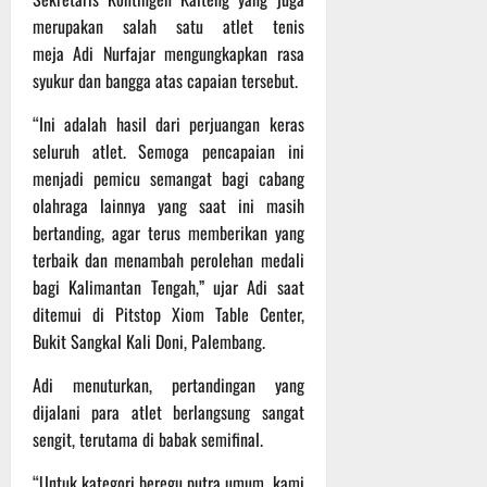
e
e
Agustus
g
i
-
merupakan salah satu atlet tenis
l
2026
B
K
1
y
meja Adi Nurfajar mengungkapkan rasa
e
e
2
a
syukur dan bangga atas capaian tersebut.
r
j
9
n
l
u
T
g
“Ini adalah hasil dari perjuangan keras
a
r
A
A
seluruh atlet. Semoga pencapaian ini
g
n
2
l
menjadi pemicu semangat bagi cabang
a
a
0
a
olahraga lainnya yang saat ini masih
d
s
2
m
bertanding, agar terus memberikan yang
i
A
6
i
terbaik dan menambah perolehan medali
P
d
T
M
a
v
bagi Kalimantan Tengah,” ujar Adi saat
e
u
n
e
r
ditemui di Pitstop Xiom Table Center,
s
g
n
u
i
Bukit Sangkal Kali Doni, Palembang.
g
t
s
b
u
u
B
Adi menuturkan, pertandingan yang
a
n
r
e
h
dijalani para atlet berlangsung sangat
g
e
r
sengit, terutama di babak semifinal.
I
O
l
5
n
f
a
“Untuk kategori beregu putra umum, kami
Agustus