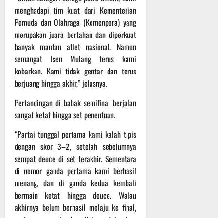
t
f
n
2026
menghadapi tim kuat dari Kementerian
e
r
j
Pemuda dan Olahraga (Kemenpora) yang
r
o
u
merupakan juara bertahan dan diperkuat
n
a
t
banyak mantan atlet nasional. Namun
a
d
semangat Isen Mulang terus kami
s
S
3
i
e
kobarkan. Kami tidak gentar dan terus
Agustus
o
r
2026
berjuang hingga akhir,” jelasnya.
n
i
a
Pertandingan di babak semifinal berjalan
3
l
P
sangat ketat hingga set penentuan.
a
“Partai tunggal pertama kami kalah tipis
s
3
u
Agustus
dengan skor 3–2, setelah sebelumnya
2026
r
sempat deuce di set terakhir. Sementara
u
di nomor ganda pertama kami berhasil
a
menang, dan di ganda kedua kembali
n
bermain ketat hingga deuce. Walau
akhirnya belum berhasil melaju ke final,
3