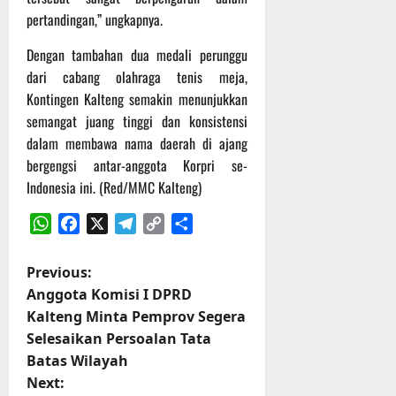
pertandingan,” ungkapnya.
Dengan tambahan dua medali perunggu
dari cabang olahraga tenis meja,
Kontingen Kalteng semakin menunjukkan
semangat juang tinggi dan konsistensi
dalam membawa nama daerah di ajang
bergengsi antar-anggota Korpri se-
Indonesia ini. (Red/MMC Kalteng)
WhatsApp
Facebook
X
Telegram
Copy
Share
Link
P
Previous:
Anggota Komisi I DPRD
o
Kalteng Minta Pemprov Segera
Selesaikan Persoalan Tata
s
Batas Wilayah
t
Next: