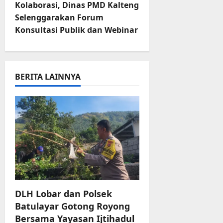
Kolaborasi, Dinas PMD Kalteng
n
Selenggarakan Forum
Konsultasi Publik dan Webinar
a
v
i
BERITA LAINNYA
g
a
t
i
o
DLH Lobar dan Polsek
n
Batulayar Gotong Royong
Bersama Yayasan Ijtihadul