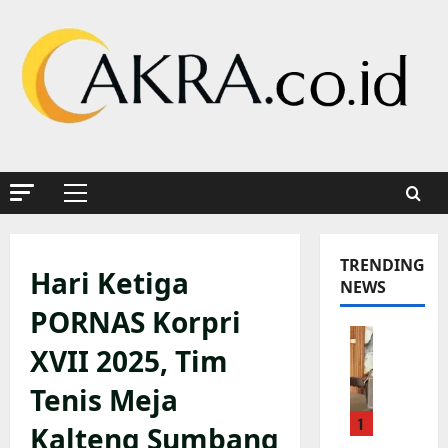
Skip
to
content
Primary
Menu
TRENDING
Hari Ketiga
NEWS
PORNAS Korpri
P
XVII 2025, Tim
o
l
Tenis Meja
s
1
e
Kalteng Sumbang
k