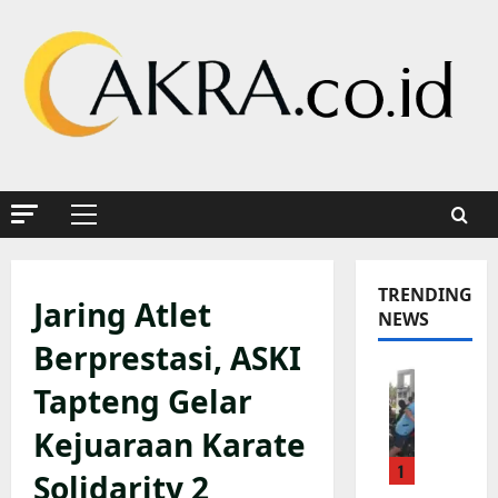
Skip
to
content
Primary
Menu
TRENDING
Jaring Atlet
NEWS
Berprestasi, ASKI
K
Tapteng Gelar
a
p
Kejuaraan Karate
o
1
l
Solidarity 2
s