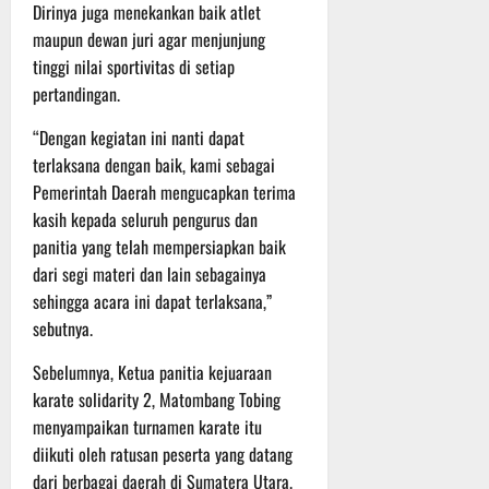
P
u
Dirinya juga menekankan baik atlet
o
u
e
t
maupun dewan juri agar menjunjung
d
l
r
i
tinggi nilai sportivitas di setiap
i
e
s
n
pertandingan.
u
r
o
m
k
n
6
“Dengan kegiatan ini nanti dapat
d
e
e
Agustus
terlaksana dengan baik, kami sebagai
i
-
l
2026
K
Pemerintah Daerah mengucapkan terima
1
y
e
2
a
kasih kepada seluruh pengurus dan
j
9
n
panitia yang telah mempersiapkan baik
u
T
g
dari segi materi dan lain sebagainya
r
A
A
sehingga acara ini dapat terlaksana,”
n
2
l
sebutnya.
a
0
a
s
2
m
Sebelumnya, Ketua panitia kejuaraan
A
6
i
karate solidarity 2, Matombang Tobing
d
T
M
menyampaikan turnamen karate itu
v
e
u
diikuti oleh ratusan peserta yang datang
e
r
s
n
u
dari berbagai daerah di Sumatera Utara.
i