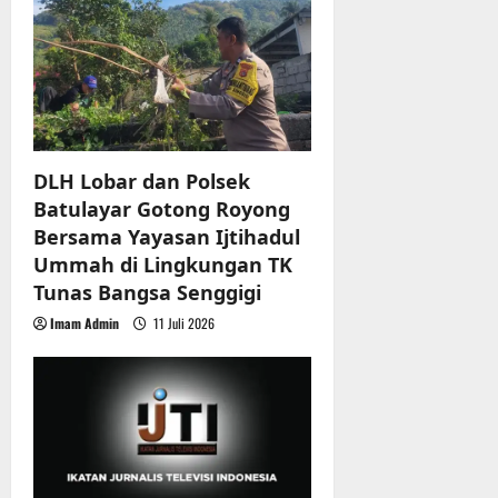
g
a
t
i
o
DLH Lobar dan Polsek
Batulayar Gotong Royong
n
Bersama Yayasan Ijtihadul
Ummah di Lingkungan TK
Tunas Bangsa Senggigi
Imam Admin
11 Juli 2026