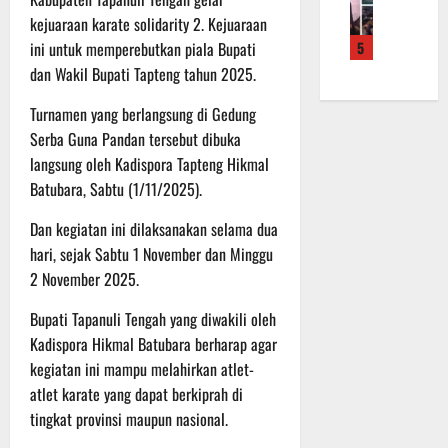
f
a
e
m
b
kejuaraan karate solidarity 2. Kejuaraan
r
n
r
a
a
ini untuk memperebutkan piala Bupati
5
o
S
a
L
u
a
dan Wakil Bupati Tapteng tahun 2025.
a
h
a
a
d
s
k
k
n
Turnamen yang berlangsung di Gedung
e
a
a
u
d
r
Serba Guna Pandan tersebut dibuka
r
n
k
i
K
a
langsung oleh Kadispora Tapteng Hikmal
B
a
S
a
n
a
n
Batubara, Sabtu (1/11/2025).
P
l
F
n
P
B
t
i
Dan kegiatan ini dilaksanakan selama dua
t
e
U
e
s
u
hari, sejak Sabtu 1 November dan Minggu
n
n
i
a
g
2 November 2025.
6
g
k
n
e
Agustus
2
T
k
Bupati Tapanuli Tengah yang diwakili oleh
c
2026
2
M
e
e
Kadispora Hikmal Batubara berharap agar
R
M
p
k
kegiatan ini mampu melahirkan atlet-
a
D
a
a
atlet karate yang dapat berkiprah di
i
R
d
n
tingkat provinsi maupun nasional.
h
e
a
R
P
g