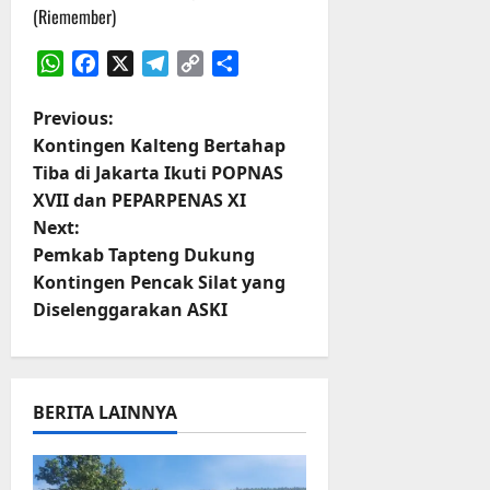
r
(Riemember)
u
a
n
WhatsApp
Facebook
X
Telegram
Copy
Share
Link
P
Previous:
3
Kontingen Kalteng Bertahap
Agustus
o
2026
Tiba di Jakarta Ikuti POPNAS
XVII dan PEPARPENAS XI
s
Next:
t
Pemkab Tapteng Dukung
Kontingen Pencak Silat yang
n
Diselenggarakan ASKI
a
v
BERITA LAINNYA
i