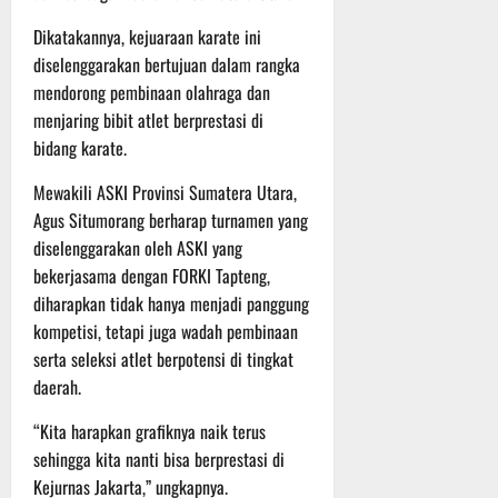
t
s
b
Dikatakannya, kejuaraan karate ini
u
B
a
r
diselenggarakan bertujuan dalam rangka
e
h
e
r
mendorong pembinaan olahraga dan
O
l
menjaring bibit atlet berprestasi di
5
f
a
Agustus
bidang karate.
f
n
2026
r
j
Mewakili ASKI Provinsi Sumatera Utara,
o
u
Agus Situmorang berharap turnamen yang
a
t
diselenggarakan oleh ASKI yang
d
bekerjasama dengan FORKI Tapteng,
S
3
diharapkan tidak hanya menjadi panggung
e
Agustus
kompetisi, tetapi juga wadah pembinaan
r
2026
i
serta seleksi atlet berpotensi di tingkat
3
daerah.
P
a
“Kita harapkan grafiknya naik terus
s
sehingga kita nanti bisa berprestasi di
u
Kejurnas Jakarta,” ungkapnya.