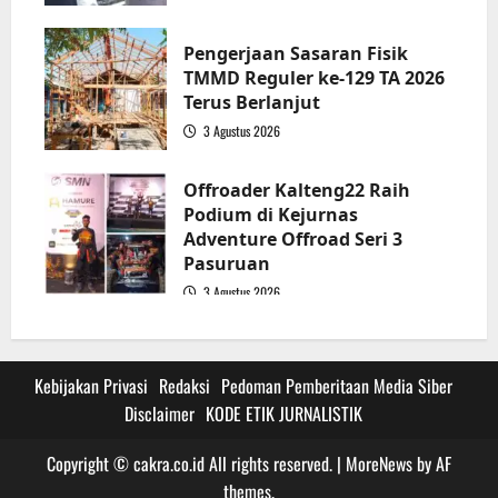
3
Pengerjaan Sasaran Fisik
TMMD Reguler ke-129 TA 2026
Terus Berlanjut
3 Agustus 2026
4
Offroader Kalteng22 Raih
Podium di Kejurnas
Adventure Offroad Seri 3
Pasuruan
3 Agustus 2026
5
Kebijakan Privasi
Redaksi
Pedoman Pemberitaan Media Siber
Disclaimer
KODE ETIK JURNALISTIK
Copyright © cakra.co.id All rights reserved.
|
MoreNews
by AF
themes.