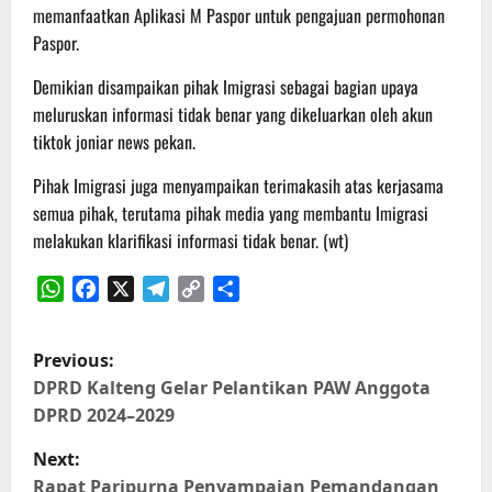
memanfaatkan Aplikasi M Paspor untuk pengajuan permohonan
Paspor.
Demikian disampaikan pihak Imigrasi sebagai bagian upaya
meluruskan informasi tidak benar yang dikeluarkan oleh akun
tiktok joniar news pekan.
Pihak Imigrasi juga menyampaikan terimakasih atas kerjasama
semua pihak, terutama pihak media yang membantu Imigrasi
melakukan klarifikasi informasi tidak benar. (wt)
WhatsApp
Facebook
X
Telegram
Copy
Share
Link
P
Previous:
o
DPRD Kalteng Gelar Pelantikan PAW Anggota
DPRD 2024–2029
s
Next:
t
Rapat Paripurna Penyampaian Pemandangan