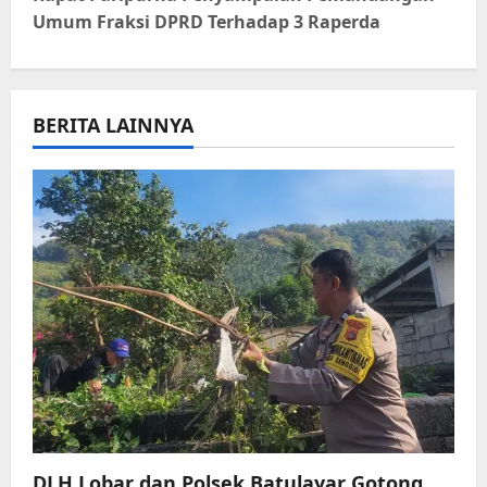
Umum Fraksi DPRD Terhadap 3 Raperda
n
a
BERITA LAINNYA
v
i
g
a
t
i
o
n
DLH Lobar dan Polsek Batulayar Gotong