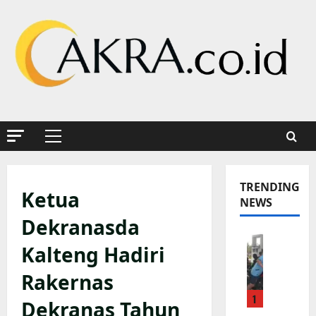
Skip
to
content
Primary
Menu
TRENDING
Ketua
NEWS
Dekranasda
K
Kalteng Hadiri
a
p
Rakernas
o
1
l
Dekranas Tahun
s