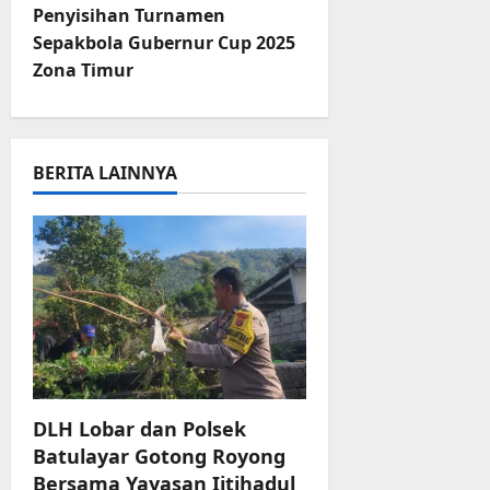
t
Penyisihan Turnamen
Sepakbola Gubernur Cup 2025
n
Zona Timur
a
v
BERITA LAINNYA
i
g
a
t
i
o
DLH Lobar dan Polsek
Batulayar Gotong Royong
n
Bersama Yayasan Ijtihadul