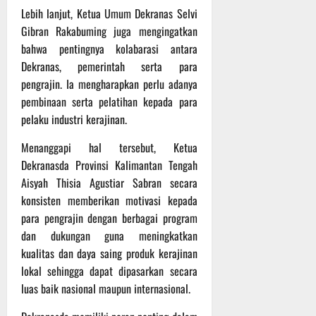
t
s
b
Lebih lanjut, Ketua Umum Dekranas Selvi
u
B
a
Gibran Rakabuming juga mengingatkan
r
e
h
bahwa pentingnya kolabarasi antara
e
r
Dekranas, pemerintah serta para
O
l
5
pengrajin. Ia mengharapkan perlu adanya
f
a
Agustus
pembinaan serta pelatihan kepada para
f
n
2026
r
j
pelaku industri kerajinan.
o
u
Menanggapi hal tersebut, Ketua
a
t
d
Dekranasda Provinsi Kalimantan Tengah
S
Aisyah Thisia Agustiar Sabran secara
3
e
Agustus
konsisten memberikan motivasi kepada
r
2026
para pengrajin dengan berbagai program
i
dan dukungan guna meningkatkan
3
kualitas dan daya saing produk kerajinan
P
lokal sehingga dapat dipasarkan secara
a
s
luas baik nasional maupun internasional.
u