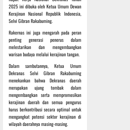
P
u
o
2025 ini dibuka oleh Ketua Umum Dewan
u
e
t
d
l
r
Kerajinan Nasional Republik Indonesia,
i
i
e
s
n
Selvi Gibran Rakabuming.
u
r
o
m
k
Rakernas ini juga mengarah pada peran
n
6
d
e
e
penting generasi penerus dalam
Agustus
i
-
l
2026
melestarikan dan mengembangkan
K
1
y
warisan budaya melalui kerajinan tangan.
e
2
a
j
9
n
Dalam sambutannya, Ketua Umum
u
T
g
Dekranas Selvi Gibran Rakabuming
r
A
A
menekankan bahwa Dekranas daerah
n
2
l
merupakan ujung tombak dalam
a
0
a
mengembangkan serta mempromosikan
s
2
m
A
kerajinan daerah dan semua pengurus
6
i
d
T
M
harus berkontribusi secara optimal untuk
v
e
u
mengangkat potensi sektor kerajinan di
e
r
s
wilayah daerahnya masing-masing.
n
u
i