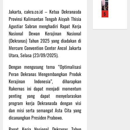
f
a
e
m
b
r
n
r
a
a
Jakarta, cakra.co.id – Ketua Dekranasda
5
o
S
a
L
u
Provinsi Kalimantan Tengah Aisyah Thisia
a
a
h
a
a
Agustiar Sabran menghadiri Rapat Kerja
d
s
k
k
n
Nasional Dewan Kerajinan Nasional
e
a
a
u
d
r
(Dekranas) Tahun 2025 yang diadakan di
r
n
k
i
K
a
B
Mercure Convention Center Ancol Jakarta
a
S
a
n
a
n
Utara, Selasa (23/09/2025).
P
l
F
n
P
B
t
i
Dengan mengusung tema “Optimalisasi
t
e
U
e
s
u
n
Peran Dekranas Mengembangkan Produk
n
i
a
g
Kerajinan Indonesia”, diharapkan
6
g
k
n
e
Agustus
Rakernas ini dapat menjadi momentum
2
T
k
c
2026
penting yang dapat menyelaraskan
2
M
e
e
program kerja Dekranasda dengan visi
R
M
p
k
dan misi serta semangat Asta Cita yang
a
D
a
a
i
R
dicanangkan Presiden Prabowo.
d
n
h
e
a
R
Rapat Kerja Nasional Dekranas Tahun
P
g