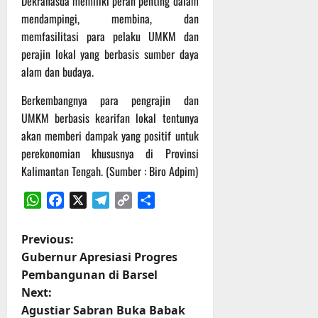
Dekranasda memiliki peran penting dalam
r
mendampingi, membina, dan
u
a
memfasilitasi para pelaku UMKM dan
n
perajin lokal yang berbasis sumber daya
alam dan budaya.
3
Agustus
Berkembangnya para pengrajin dan
2026
UMKM berbasis kearifan lokal tentunya
akan memberi dampak yang positif untuk
perekonomian khususnya di Provinsi
Kalimantan Tengah. (Sumber : Biro Adpim)
WhatsApp
Facebook
X
Telegram
Copy
Share
Link
P
Previous:
Gubernur Apresiasi Progres
o
Pembangunan di Barsel
Next:
s
Agustiar Sabran Buka Babak