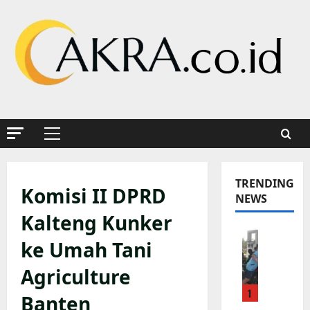
Skip
to
content
Primary
Menu
TRENDING
Komisi II DPRD
NEWS
Kalteng Kunker
K
ke Umah Tani
a
p
Agriculture
o
1
l
Banten
s