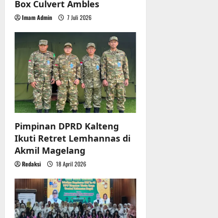
r
Box Culvert Ambles
u
Imam Admin
7 Juli 2026
a
n
3
Agustus
2026
Pimpinan DPRD Kalteng
Ikuti Retret Lemhannas di
Akmil Magelang
Redaksi
18 April 2026