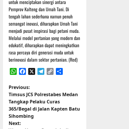
P
u
untuk menciptakan sinergi antara
o
u
e
t
Pemprov Kalteng dan Umah Tani. Di
d
l
r
i
tengah lahan sederhana namun penuh
i
e
s
n
semangat inovasi, diharapkan Umah Tani
u
r
o
menjadi pusat inspirasi bagi petani muda.
m
k
n
6
d
Melalui model pertanian yang modern dan
e
e
Agustus
i
-
l
edukatif, diharapkan dapat meningkatkan
2026
K
1
y
rasa percaya diri generasi muda untuk
e
2
a
berinovasi dalam sektor pertanian. (Red)
j
9
n
u
T
g
WhatsApp
Facebook
X
Telegram
Copy
Share
r
A
A
Link
n
2
l
P
Previous:
a
0
a
s
Timsus JCS Polrestabes Medan
2
m
o
A
6
Tangkap Pelaku Curas
i
d
T
M
365/Begal di Jalan Kapten Batu
s
v
e
u
Sihombing
e
r
s
t
Next:
n
u
i