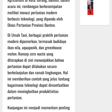
f
a
e
m
b
acara ini, rombongan berkesempatan
r
n
r
a
a
5
melihat inovasi pertanian modern
o
S
a
L
u
a
a
berbasis teknologi, yang dipandu oleh
h
a
a
d
s
k
Dinas Pertanian Provinsi Banten.
k
n
e
a
a
u
d
r
Di Umah Tani, berbagai praktik pertanian
r
n
k
i
K
a
B
modern dipamerkan, termasuk budidaya
a
S
a
n
a
n
ikan nila, aquaponik, dan greenhouse
P
l
F
n
P
B
melon. Konsep zero waste yang
t
i
t
e
U
diterapkan di sini menunjukkan bahwa
e
s
u
n
pertanian dapat dilakukan secara
n
i
a
g
6
berkelanjutan dan ramah lingkungan. Hal
g
k
n
e
Agustus
2
ini memberikan contoh yang jelas tentang
T
k
c
2026
2
M
bagaimana teknologi dapat dimanfaatkan
e
e
R
M
p
k
dalam meningkatkan produktivitas
a
D
a
a
pertanian.
i
R
d
n
h
e
a
Kunjungan ini menjadi momentum penting
R
P
g