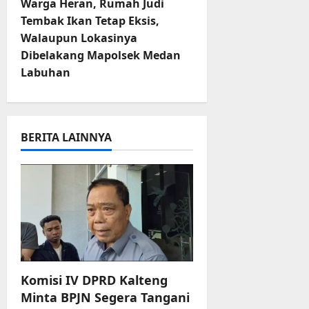
Warga Heran, Rumah Judi
t
s
b
n
Tembak Ikan Tetap Eksis,
u
B
a
Walaupun Lokasinya
r
e
h
a
e
r
Dibelakang Mapolsek Medan
O
l
v
Labuhan
5
f
a
Agustus
f
n
i
2026
r
j
o
g
u
BERITA LAINNYA
a
t
a
d
S
3
t
e
Agustus
r
2026
i
i
3
o
P
a
n
Komisi IV DPRD Kalteng
s
u
Minta BPJN Segera Tangani