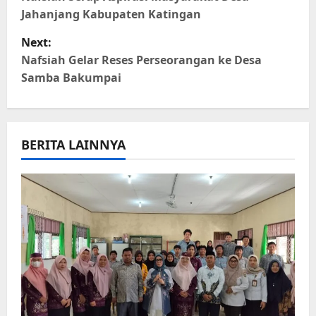
o
Jahanjang Kabupaten Katingan
s
Next:
t
Nafsiah Gelar Reses Perseorangan ke Desa
Samba Bakumpai
n
a
BERITA LAINNYA
v
i
g
a
t
i