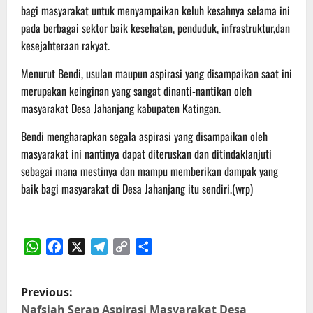
bagi masyarakat untuk menyampaikan keluh kesahnya selama ini
pada berbagai sektor baik kesehatan, penduduk, infrastruktur,dan
kesejahteraan rakyat.
Menurut Bendi, usulan maupun aspirasi yang disampaikan saat ini
merupakan keinginan yang sangat dinanti-nantikan oleh
masyarakat Desa Jahanjang kabupaten Katingan.
Bendi mengharapkan segala aspirasi yang disampaikan oleh
masyarakat ini nantinya dapat diteruskan dan ditindaklanjuti
sebagai mana mestinya dan mampu memberikan dampak yang
baik bagi masyarakat di Desa Jahanjang itu sendiri.(wrp)
WhatsApp
Facebook
X
Telegram
Copy
Share
Link
P
Previous:
Nafsiah Serap Aspirasi Masyarakat Desa