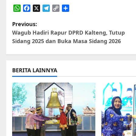
WhatsApp
Facebook
X
Telegram
Copy
Share
Link
P
Previous:
Wagub Hadiri Rapur DPRD Kalteng, Tutup
o
Sidang 2025 dan Buka Masa Sidang 2026
s
t
BERITA LAINNYA
n
a
v
i
g