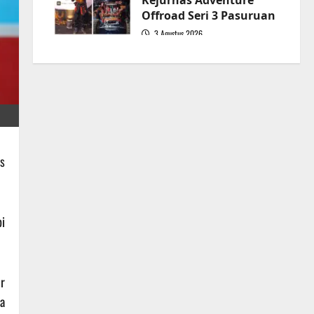
Kejurnas Adventure
Offroad Seri 3 Pasuruan
3 Agustus 2026
5
us
i
r
a