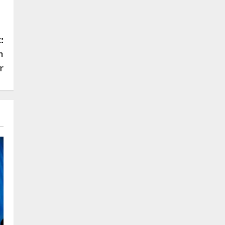
:
n
r