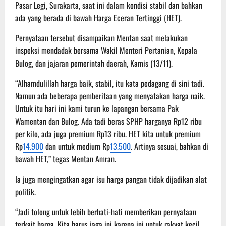
Pasar Legi, Surakarta, saat ini dalam kondisi stabil dan bahkan
ada yang berada di bawah Harga Eceran Tertinggi (HET).
Pernyataan tersebut disampaikan Mentan saat melakukan
inspeksi mendadak bersama Wakil Menteri Pertanian, Kepala
Bulog, dan jajaran pemerintah daerah, Kamis (13/11).
“Alhamdulillah harga baik, stabil, itu kata pedagang di sini tadi.
Namun ada beberapa pemberitaan yang menyatakan harga naik.
Untuk itu hari ini kami turun ke lapangan bersama Pak
Wamentan dan Bulog. Ada tadi beras SPHP harganya Rp12 ribu
per kilo, ada juga premium Rp13 ribu. HET kita untuk premium
Rp
14.900
dan untuk medium Rp
13.500
. Artinya sesuai, bahkan di
bawah HET,” tegas Mentan Amran.
Ia juga mengingatkan agar isu harga pangan tidak dijadikan alat
politik.
“Jadi tolong untuk lebih berhati-hati memberikan pernyataan
terkait harga. Kita harus jaga ini karena ini untuk rakyat kecil.