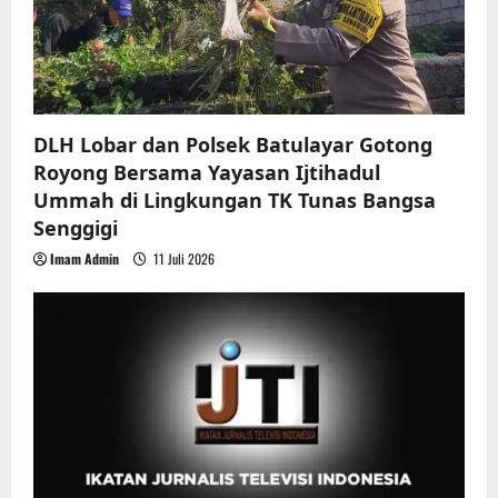
i
o
n
DLH Lobar dan Polsek Batulayar Gotong
Royong Bersama Yayasan Ijtihadul
Ummah di Lingkungan TK Tunas Bangsa
Senggigi
Imam Admin
11 Juli 2026