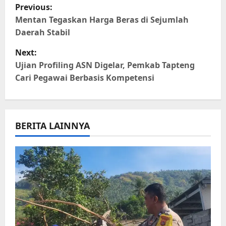
P
Previous:
o
Mentan Tegaskan Harga Beras di Sejumlah
Daerah Stabil
s
Next:
t
Ujian Profiling ASN Digelar, Pemkab Tapteng
Cari Pegawai Berbasis Kompetensi
n
a
BERITA LAINNYA
v
i
g
a
t