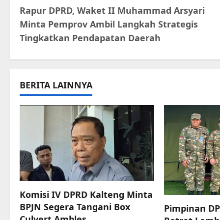
Rapur DPRD, Waket II Muhammad Arsyari
o
Minta Pemprov Ambil Langkah Strategis
s
Tingkatkan Pendapatan Daerah
t
n
BERITA LAINNYA
a
v
i
g
a
Komisi IV DPRD Kalteng Minta
t
BPJN Segera Tangani Box
Pimpinan DP
Culvert Ambles