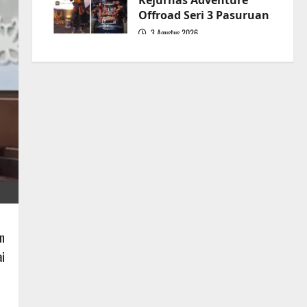
Kejurnas Adventure
Offroad Seri 3 Pasuruan
3 Agustus 2026
5
n
i