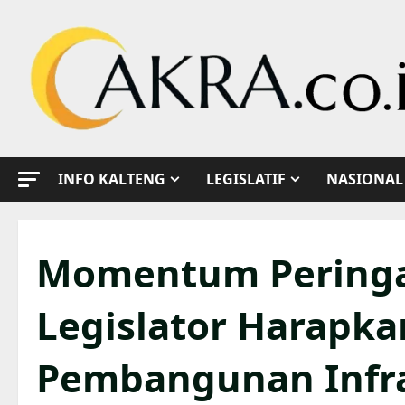
Skip
to
content
INFO KALTENG
LEGISLATIF
NASIONAL
Momentum Peringa
Legislator Harapka
Pembangunan Infra