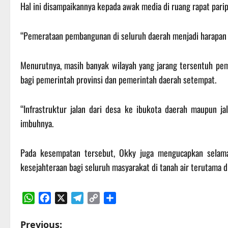
Hal ini disampaikannya kepada awak media di ruang rapat par
“Pemerataan pembangunan di seluruh daerah menjadi harapan s
Menurutnya, masih banyak wilayah yang jarang tersentuh pem
bagi pemerintah provinsi dan pemerintah daerah setempat.
“Infrastruktur jalan dari desa ke ibukota daerah maupun ja
imbuhnya.
Pada kesempatan tersebut, Okky juga mengucapkan selam
kesejahteraan bagi seluruh masyarakat di tanah air terutama d
WhatsApp
Facebook
X
Telegram
Copy
Share
Link
P
Previous: