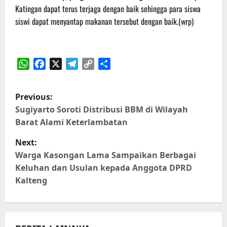
Katingan dapat terus terjaga dengan baik sehingga para siswa
siswi dapat menyantap makanan tersebut dengan baik.(wrp)
WhatsApp
Facebook
X
Telegram
Copy
Share
Link
P
Previous:
o
Sugiyarto Soroti Distribusi BBM di Wilayah
Barat Alami Keterlambatan
s
Next:
t
Warga Kasongan Lama Sampaikan Berbagai
Keluhan dan Usulan kepada Anggota DPRD
n
Kalteng
a
v