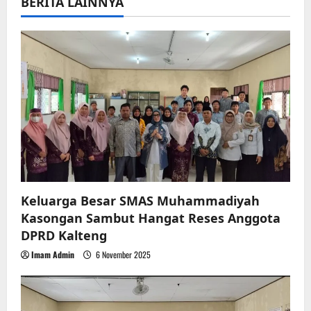
BERITA LAINNYA
i
g
a
t
i
o
n
Keluarga Besar SMAS Muhammadiyah
Kasongan Sambut Hangat Reses Anggota
DPRD Kalteng
Imam Admin
6 November 2025