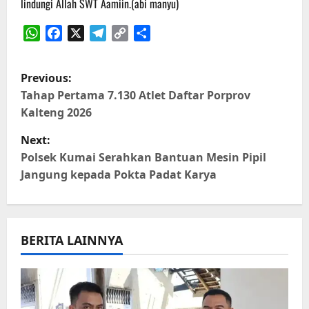
lindungi Allah SWT Aamiin.(abi manyu)
WhatsApp
Facebook
X
Telegram
Copy
Share
Link
P
Previous:
o
Tahap Pertama 7.130 Atlet Daftar Porprov
Kalteng 2026
s
Next:
t
Polsek Kumai Serahkan Bantuan Mesin Pipil
Jangung kepada Pokta Padat Karya
n
a
BERITA LAINNYA
v
i
g