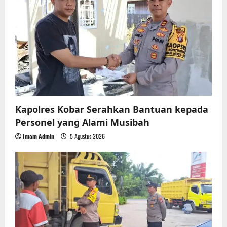
a
t
i
o
n
Kapolres Kobar Serahkan Bantuan kepada
Personel yang Alami Musibah
Imam Admin
5 Agustus 2026