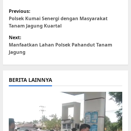
Link
P
Previous:
o
Polsek Kumai Senergi dengan Masyarakat
Tanam Jagung Kuartal
s
Next:
t
Manfaatkan Lahan Polsek Pahandut Tanam
Jagung
n
a
BERITA LAINNYA
v
i
g
a