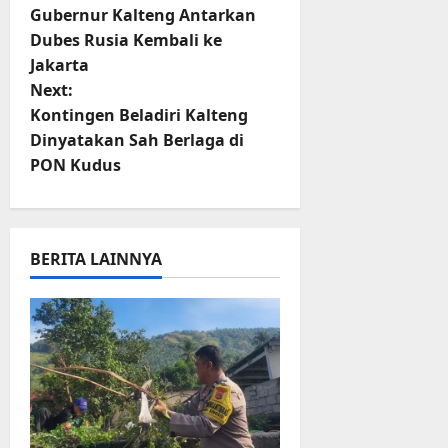
o
Gubernur Kalteng Antarkan
Dubes Rusia Kembali ke
s
Jakarta
t
Next:
Kontingen Beladiri Kalteng
n
Dinyatakan Sah Berlaga di
PON Kudus
a
v
i
BERITA LAINNYA
g
a
t
i