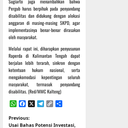
Sugiarto juga menambahkan bahwa
Pergub harus berpihak pada penyandang
disabilitas dan didukung dengan alokasi
anggaran di masing-masing SKPD, agar
implementasinya benar-benar dirasakan
oleh masyarakat.
Melalui rapat ini, diharapkan penyusunan
Raperda di Kalimantan Tengah dapat
berjalan lebih terarah, sinkron dengan
ketentuan hukum nasional, serta
mengakomodasi kepentingan seluruh
masyarakat, termasuk penyandang
disabilitas. (Red/MMC Kalteng)
WhatsApp
Facebook
X
Telegram
Copy
Share
Link
P
Previous:
Usai Bahas Potensi Investasi,