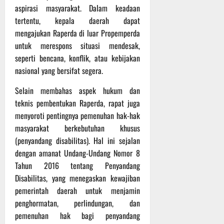
t
s
aspirasi masyarakat. Dalam keadaan
b
u
B
a
tertentu, kepala daerah dapat
r
e
h
mengajukan Raperda di luar Propemperda
e
r
untuk merespons situasi mendesak,
O
l
5
seperti bencana, konflik, atau kebijakan
f
a
Agustus
nasional yang bersifat segera.
f
n
2026
r
j
Selain membahas aspek hukum dan
o
u
teknis pembentukan Raperda, rapat juga
a
t
menyoroti pentingnya pemenuhan hak-hak
d
S
masyarakat berkebutuhan khusus
3
e
Agustus
(penyandang disabilitas). Hal ini sejalan
r
2026
dengan amanat Undang-Undang Nomor 8
i
Tahun 2016 tentang Penyandang
3
Disabilitas, yang menegaskan kewajiban
P
pemerintah daerah untuk menjamin
a
penghormatan, perlindungan, dan
s
u
pemenuhan hak bagi penyandang