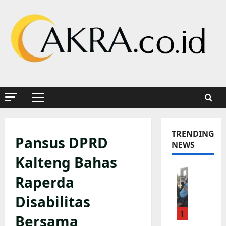
Skip
to
content
Primary
Menu
TRENDING
Pansus DPRD
NEWS
Kalteng Bahas
K
Raperda
a
p
Disabilitas
o
1
l
Bersama
s