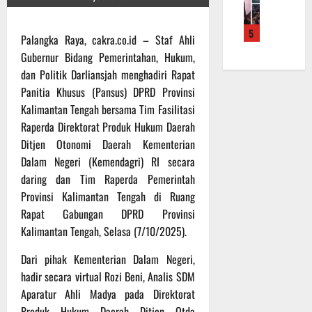
f
a
e
m
b
r
n
r
a
a
5
o
S
a
L
Palangka Raya, cakra.co.id – Staf Ahli
u
a
a
h
a
a
Gubernur Bidang Pemerintahan, Hukum,
d
s
k
k
n
dan Politik Darliansjah menghadiri Rapat
e
a
a
u
d
Panitia Khusus (Pansus) DPRD Provinsi
r
r
n
k
i
Kalimantan Tengah bersama Tim Fasilitasi
K
a
B
a
S
Raperda Direktorat Produk Hukum Daerah
a
n
a
n
P
l
F
Ditjen Otonomi Daerah Kementerian
n
P
B
t
i
t
Dalam Negeri (Kemendagri) RI secara
e
U
e
s
u
n
daring dan Tim Raperda Pemerintah
n
i
a
g
Provinsi Kalimantan Tengah di Ruang
6
g
k
n
e
Agustus
Rapat Gabungan DPRD Provinsi
2
T
k
c
2026
Kalimantan Tengah, Selasa (7/10/2025).
2
M
e
e
R
M
p
k
Dari pihak Kementerian Dalam Negeri,
a
D
a
a
hadir secara virtual Rozi Beni, Analis SDM
i
R
d
n
Aparatur Ahli Madya pada Direktorat
h
e
a
R
P
Produk Hukum Daerah Ditjen Otda
g