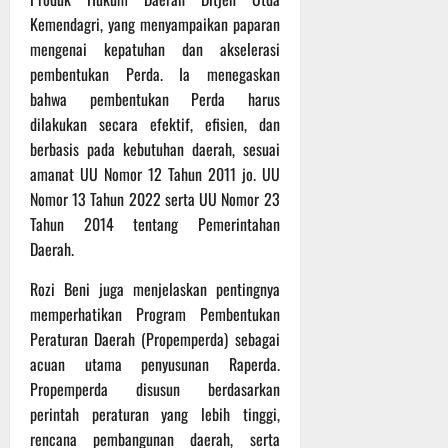
P
u
o
u
Kemendagri, yang menyampaikan paparan
e
t
d
l
r
i
mengenai kepatuhan dan akselerasi
i
e
s
n
pembentukan Perda. Ia menegaskan
u
r
o
bahwa pembentukan Perda harus
m
k
n
6
dilakukan secara efektif, efisien, dan
d
e
e
Agustus
berbasis pada kebutuhan daerah, sesuai
i
-
l
2026
amanat UU Nomor 12 Tahun 2011 jo. UU
K
1
y
e
2
Nomor 13 Tahun 2022 serta UU Nomor 23
a
j
9
n
Tahun 2014 tentang Pemerintahan
u
T
g
Daerah.
r
A
A
n
2
l
Rozi Beni juga menjelaskan pentingnya
a
0
a
memperhatikan Program Pembentukan
s
2
m
Peraturan Daerah (Propemperda) sebagai
A
6
i
acuan utama penyusunan Raperda.
d
T
M
Propemperda disusun berdasarkan
v
e
u
perintah peraturan yang lebih tinggi,
e
r
s
n
rencana pembangunan daerah, serta
u
i