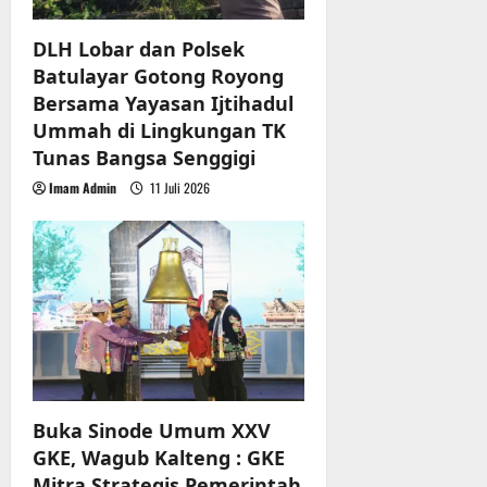
o
DLH Lobar dan Polsek
n
Batulayar Gotong Royong
Bersama Yayasan Ijtihadul
Ummah di Lingkungan TK
Tunas Bangsa Senggigi
Imam Admin
11 Juli 2026
Buka Sinode Umum XXV
GKE, Wagub Kalteng : GKE
Mitra Strategis Pemerintah