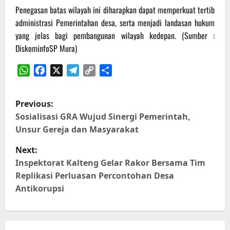
Penegasan batas wilayah ini diharapkan dapat memperkuat tertib
administrasi Pemerintahan desa, serta menjadi landasan hukum
yang jelas bagi pembangunan wilayah kedepan. (Sumber :
DiskominfoSP Mura)
WhatsApp
Facebook
X
Telegram
Copy
Share
Link
P
Previous:
o
Sosialisasi GRA Wujud Sinergi Pemerintah,
Unsur Gereja dan Masyarakat
s
Next:
t
Inspektorat Kalteng Gelar Rakor Bersama Tim
Replikasi Perluasan Percontohan Desa
n
Antikorupsi
a
v