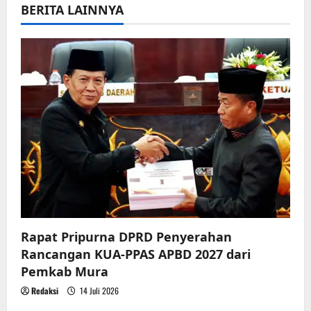
BERITA LAINNYA
i
g
a
t
i
o
n
Rapat Pripurna DPRD Penyerahan
Rancangan KUA-PPAS APBD 2027 dari
Pemkab Mura
Redaksi
14 Juli 2026