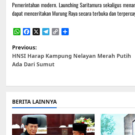
Pemerintahan modern. Launching Saritamura sekaligus menan
dapat menceritakan Murung Raya secara terbuka dan terpercay
WhatsApp
Facebook
X
Telegram
Copy
Share
Link
P
Previous:
HNSI Harap Kampung Nelayan Merah Putih
o
Ada Dari Sumut
s
t
n
BERITA LAINNYA
a
v