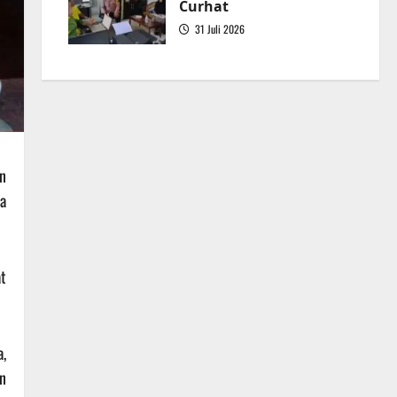
Curhat
31 Juli 2026
5
n
a
at
,
n