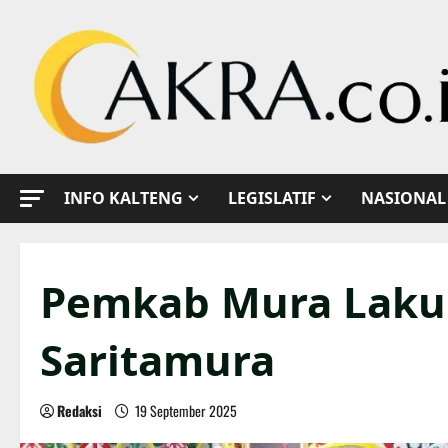
Skip
to
content
INFO KALTENG
LEGISLATIF
NASIONAL
Pemkab Mura Lakuk
Saritamura
Redaksi
19 September 2025