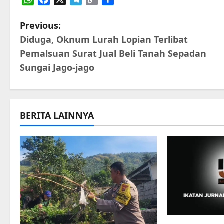
WhatsApp
Facebook
X
Telegram
Copy
Share
Link
P
Previous:
Diduga, Oknum Lurah Lopian Terlibat
o
Pemalsuan Surat Jual Beli Tanah Sepadan
s
Sungai Jago-jago
t
n
BERITA LAINNYA
a
v
i
g
a