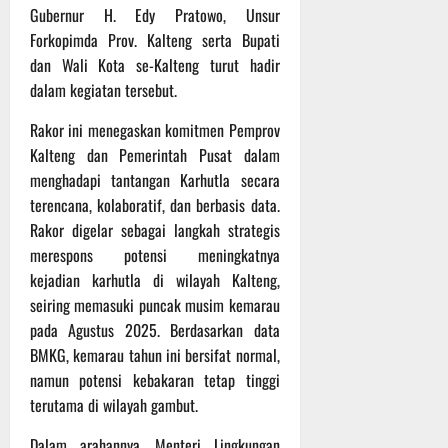
P
u
Gubernur H. Edy Pratowo, Unsur
o
u
e
t
Forkopimda Prov. Kalteng serta Bupati
d
l
r
i
i
dan Wali Kota se-Kalteng turut hadir
e
s
n
u
r
dalam kegiatan tersebut.
o
m
k
n
6
Rakor ini menegaskan komitmen Pemprov
d
e
e
Agustus
i
-
Kalteng dan Pemerintah Pusat dalam
l
2026
K
1
y
menghadapi tantangan Karhutla secara
e
2
a
terencana, kolaboratif, dan berbasis data.
j
9
n
Rakor digelar sebagai langkah strategis
u
T
g
merespons potensi meningkatnya
r
A
A
kejadian karhutla di wilayah Kalteng,
n
2
l
seiring memasuki puncak musim kemarau
a
0
a
s
pada Agustus 2025. Berdasarkan data
2
m
A
6
i
BMKG, kemarau tahun ini bersifat normal,
d
T
M
namun potensi kebakaran tetap tinggi
v
e
u
terutama di wilayah gambut.
e
r
s
n
u
i
Dalam arahannya, Menteri Lingkungan