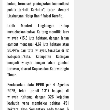
r
hutan, termasuk peningkatan komunikasi
u
publik terkait Karhutla”, tutur Menteri
a
Lingkungan Hidup Hanif Faisol Nurofiq.
n
Lebih Menteri Lingkungan Hidup
3
menjelaskan bahwa Kalteng memiliki luas
Agustus
wilayah ±15,3 juta hektare, dengan lahan
2026
gambut mencapai 4,67 juta hektare atau
30,44% dari total wilayah, tersebar di 12
kabupaten/kota. Kabupaten Katingan
menjadi wilayah dengan lahan gambut
terbesar, disusul Kapuas dan Kotawaringin
Timur.
Berdasarkan data BPBD per 4 Agustus
2025, telah terjadi 1.317 hotspot di
wilayah Kalteng, dengan 326 kejadian
karhutla yang membakar sekitar 451
hektare lahan. Sementara, pada tanggal 6