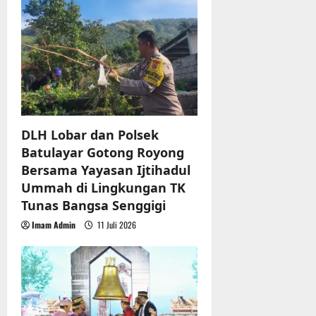
a
t
i
o
n
DLH Lobar dan Polsek
Batulayar Gotong Royong
Bersama Yayasan Ijtihadul
Ummah di Lingkungan TK
Tunas Bangsa Senggigi
Imam Admin
11 Juli 2026