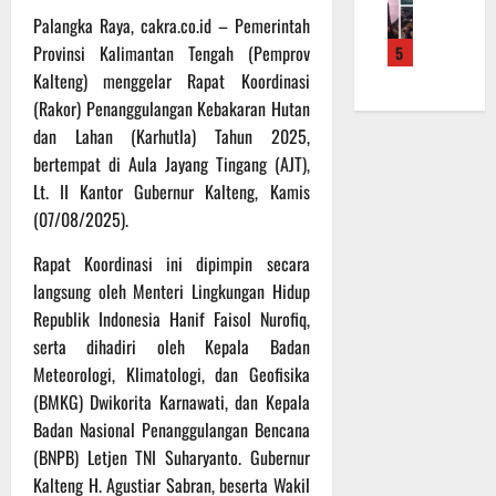
f
a
e
m
b
Palangka Raya, cakra.co.id – Pemerintah
r
n
r
a
a
Provinsi Kalimantan Tengah (Pemprov
5
o
S
a
L
u
a
Kalteng) menggelar Rapat Koordinasi
a
h
a
a
d
s
(Rakor) Penanggulangan Kebakaran Hutan
k
k
n
e
a
a
u
dan Lahan (Karhutla) Tahun 2025,
d
r
r
n
k
i
bertempat di Aula Jayang Tingang (AJT),
K
a
B
a
S
Lt. II Kantor Gubernur Kalteng, Kamis
a
n
a
n
P
(07/08/2025).
l
F
n
P
B
t
i
t
e
U
Rapat Koordinasi ini dipimpin secara
e
s
u
n
langsung oleh Menteri Lingkungan Hidup
n
i
a
g
6
Republik Indonesia Hanif Faisol Nurofiq,
g
k
n
e
Agustus
serta dihadiri oleh Kepala Badan
2
T
k
c
2026
2
Meteorologi, Klimatologi, dan Geofisika
M
e
e
R
M
p
(BMKG) Dwikorita Karnawati, dan Kepala
k
a
D
a
a
Badan Nasional Penanggulangan Bencana
i
R
d
n
(BNPB) Letjen TNI Suharyanto. Gubernur
h
e
a
R
Kalteng H. Agustiar Sabran, beserta Wakil
P
g