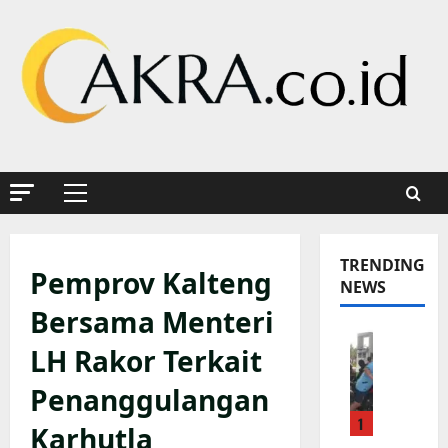
Skip
to
content
Primary
Menu
TRENDING
Pemprov Kalteng
NEWS
Bersama Menteri
K
LH Rakor Terkait
a
p
Penanggulangan
o
1
l
Karhutla
s