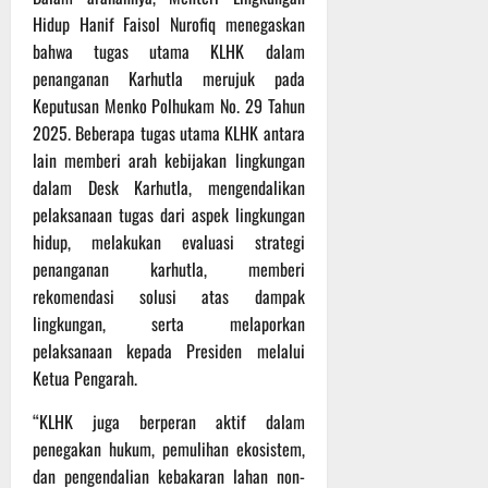
t
s
b
Hidup Hanif Faisol Nurofiq menegaskan
u
B
a
bahwa tugas utama KLHK dalam
r
e
h
penanganan Karhutla merujuk pada
e
r
Keputusan Menko Polhukam No. 29 Tahun
O
l
5
2025. Beberapa tugas utama KLHK antara
f
a
Agustus
f
n
lain memberi arah kebijakan lingkungan
2026
r
j
dalam Desk Karhutla, mengendalikan
o
u
pelaksanaan tugas dari aspek lingkungan
a
t
hidup, melakukan evaluasi strategi
d
penanganan karhutla, memberi
S
3
rekomendasi solusi atas dampak
e
Agustus
lingkungan, serta melaporkan
r
2026
i
pelaksanaan kepada Presiden melalui
3
Ketua Pengarah.
P
a
“KLHK juga berperan aktif dalam
s
penegakan hukum, pemulihan ekosistem,
u
dan pengendalian kebakaran lahan non-