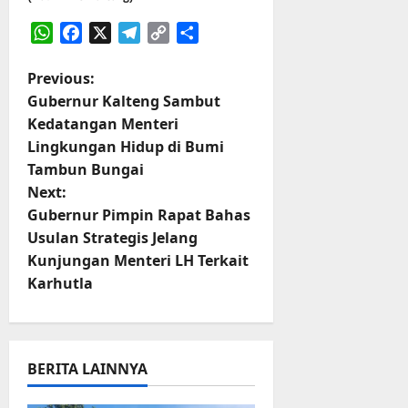
WhatsApp
Facebook
X
Telegram
Copy
Share
Link
P
Previous:
Gubernur Kalteng Sambut
o
Kedatangan Menteri
Lingkungan Hidup di Bumi
s
Tambun Bungai
t
Next:
Gubernur Pimpin Rapat Bahas
n
Usulan Strategis Jelang
Kunjungan Menteri LH Terkait
a
Karhutla
v
i
BERITA LAINNYA
g