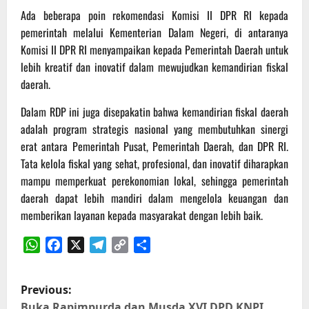
Ada beberapa poin rekomendasi Komisi II DPR RI kepada
pemerintah melalui Kementerian Dalam Negeri, di antaranya
Komisi II DPR RI menyampaikan kepada Pemerintah Daerah untuk
lebih kreatif dan inovatif dalam mewujudkan kemandirian fiskal
daerah.
Dalam RDP ini juga disepakatin bahwa kemandirian fiskal daerah
adalah program strategis nasional yang membutuhkan sinergi
erat antara Pemerintah Pusat, Pemerintah Daerah, dan DPR RI.
Tata kelola fiskal yang sehat, profesional, dan inovatif diharapkan
mampu memperkuat perekonomian lokal, sehingga pemerintah
daerah dapat lebih mandiri dalam mengelola keuangan dan
memberikan layanan kepada masyarakat dengan lebih baik.
WhatsApp
Facebook
X
Telegram
Copy
Share
Link
P
Previous:
Buka Rapimpurda dan Musda XVI DPD KNPI