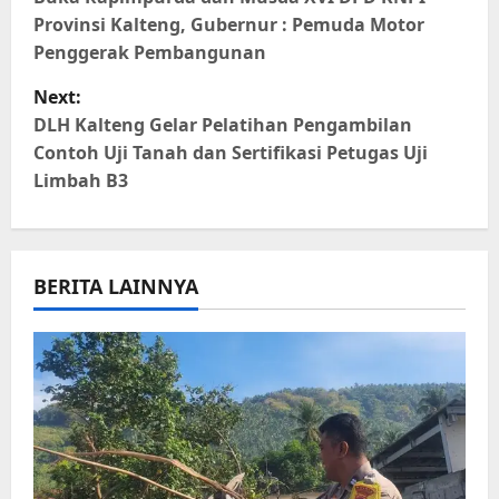
o
Provinsi Kalteng, Gubernur : Pemuda Motor
s
Penggerak Pembangunan
t
Next:
DLH Kalteng Gelar Pelatihan Pengambilan
n
Contoh Uji Tanah dan Sertifikasi Petugas Uji
Limbah B3
a
v
i
BERITA LAINNYA
g
a
t
i